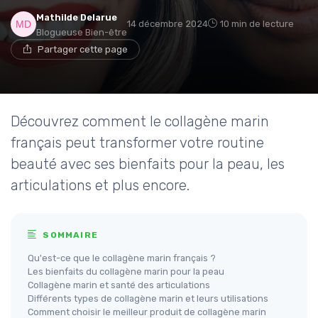
Mathilde Delarue
14 décembre 2024
10 min de lecture
Blogueuse Bien-être
Partager cette page
Découvrez comment le collagène marin
français peut transformer votre routine
beauté avec ses bienfaits pour la peau, les
articulations et plus encore.
SOMMAIRE
Qu'est-ce que le collagène marin français ?
Les bienfaits du collagène marin pour la peau
Collagène marin et santé des articulations
Différents types de collagène marin et leurs utilisations
Comment choisir le meilleur produit de collagène marin