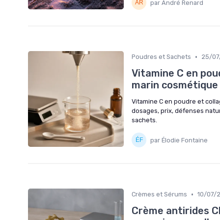
par André Renard
•
Poudres et Sachets
25/07
Vitamine C en poudr
marin cosmétique
Vitamine C en poudre et colla
dosages, prix, défenses natur
sachets.
par Élodie Fontaine
•
Crèmes et Sérums
10/07/
Crème antirides C