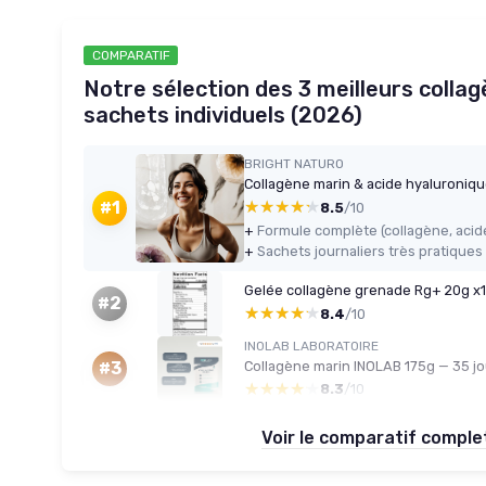
COMPARATIF
Notre sélection des 3 meilleurs colla
sachets individuels (2026)
BRIGHT NATURO
Collagène marin & acide hyaluroniqu
★★★★★
★★★★★
#1
8.5
/10
+
+
Sachets journaliers très pratiques
#2
★★★★★
★★★★★
8.4
/10
INOLAB LABORATOIRE
Collagène marin INOLAB 175g — 35 jo
#3
★★★★★
★★★★★
8.3
/10
Voir le comparatif compl