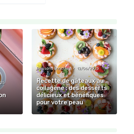
•
Boissons Enrichies
12/06/2025
Recette de gâteaux au
025
collagène : des desserts
on
délicieux et bénéfiques
pour votre peau