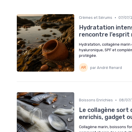
•
Crèmes et Sérums
07/07/
Hydratation intens
rencontre l’esprit
Hydratation, collagène marin 
hyaluronique, SPF et complém
protégée.
par André Renard
•
Boissons Enrichies
08/07
Le collagène sort 
enrichis, gadget o
Collagène marin, boissons fo