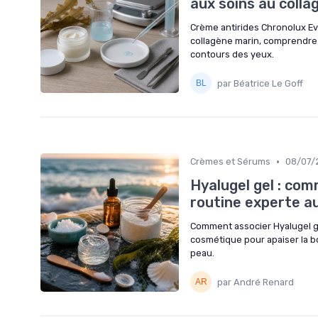
aux soins au colla
Crème antirides Chronolux Ev
collagène marin, comprendre l
contours des yeux.
par Béatrice Le Goff
•
Crèmes et Sérums
08/07/
Hyalugel gel : com
routine experte a
Comment associer Hyalugel gel
cosmétique pour apaiser la bo
peau.
par André Renard