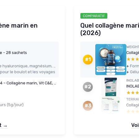
COMPARATIF
gène marin en
Quel collagène mari
(2026)
WEIGH
e - 28 sachets
Collag
★★
★★
#1
Formule complète (collagène, acide hyaluronique, magnésium, oméga 3, vitamine E) dans un seul produit
+
 pour le boulot et les voyages
+
INOLA
Gelée collagène grenade Rg+ 20g x14 – Collagène marin, Vit C&E, ginseng
INOLAB
#2
★★
★★
TERRA
urs (5g/jour)
#3
★★
★★
et →
Voi