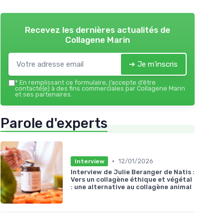
Recevez les dernières actualités de
Collagene Marin
➔ Je m'inscris
*
En remplissant ce formulaire, j’accepte d’être
contacté(e) à des fins commerciales par Collagene Marin
et ses partenaires.
Parole d'experts
•
12/01/2026
Interview
Interview de Julie Beranger de Natis :
Vers un collagène éthique et végétal
: une alternative au collagène animal