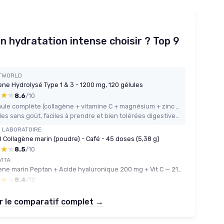
n hydratation intense choisir ? Top 9
TWORLD
ène Hydrolysé Type 1 & 3 - 1200 mg, 120 gélules
★★★
★★★
8.6
/10
Formule complète (collagène + vitamine C + magnésium + zinc + hyaluronique + CoQ10 + bambou)
Gélules sans goût, faciles à prendre et bien tolérées digestivement
B LABORATOIRE
 Collagène marin (poudre) - Café - 45 doses (5,38 g)
★★★
★★★
8.5
/10
VITA
Collagène marin Peptan + Acide hyaluronique 200 mg + Vit C — 219 g
★★★
★★★
8.4
/10
r le comparatif complet →