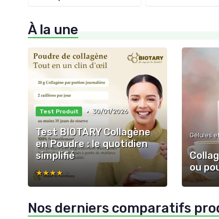
À la une
•
30/01/2026
Test Produit
Test BIOTARY Collagène
Gélules 
en Poudre : le quotidien
simplifié
Collag
ou pou
★★★★★
★★★★★
Nos derniers comparatifs pro