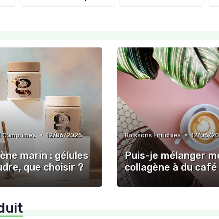
•
•
et Comprimés
12/06/2025
Boissons Enrichies
12/06/2
ène marin : gélules
Puis-je mélanger m
dre, que choisir ?
collagène à du café
duit