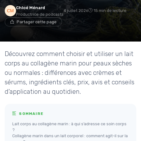
Chloé Ménard
4 juillet 2026
15 min de lecture
Productrice de podcasts
Partager cette page
Découvrez comment choisir et utiliser un lait
corps au collagène marin pour peaux sèches
ou normales : différences avec crèmes et
sérums, ingrédients clés, prix, avis et conseils
d’application au quotidien.
SOMMAIRE
Lait corps au collagène marin : à qui s’adresse ce soin corps
?
Collagène marin dans un lait corporel : comment agit-il sur la