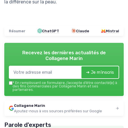
la différence sur la peau.
Résumer
ChatGPT
Claude
Mistral
Recevez les dernières actualités de
Collagene Marin
➔ Je m'inscris
*
En remplissant ce formulaire, j’accepte d’être contacté(e) à
des fins commerciales par Collagene Marin et ses
partenaires.
Collagene Marin
Ajoutez-nous à vos sources préférées sur Google
Parole d'experts