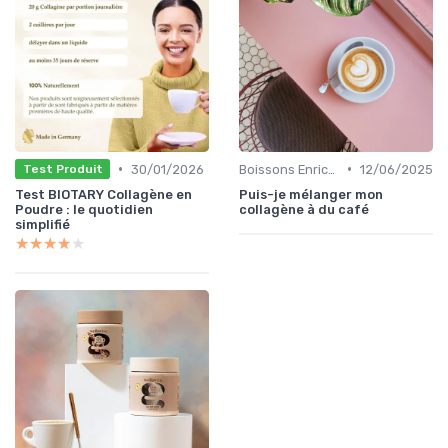
•
•
30/01/2026
Boissons Enrichies
12/06/2025
Test Produit
Test BIOTARY Collagène en
Puis-je mélanger mon
Poudre : le quotidien
collagène à du café
simplifié
★★★★★
★★★★★