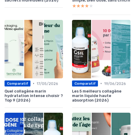
sachets individuels (2026)
simple, bien dosé, sans chichi
★★★★★
★★★★★
•
•
17/05/2026
19/06/2026
Comparatif
Comparatif
Quel collagène marin
Les 5 meilleurs collagène
hydratation intense choisir ?
marin liquide haute
Top 9 (2026)
absorption (2026)