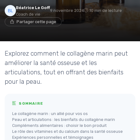
Béatrice Le Goff
9 novembre 2024
10 min de lecture
Coach de vie
Partager cette page
Explorez comment le collagène marin peut
améliorer la santé osseuse et les
articulations, tout en offrant des bienfaits
pour la peau.
SOMMAIRE
Le collagène marin : un allié pour vos os
Peau et articulations : les bienfaits du collagène marin
Compléments alimentaires : choisir le bon produit
Le rôle des vitamines et du calcium dans la santé osseuse
Expériences personnelles et témoignages