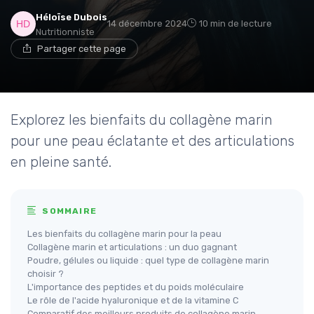
Héloïse Dubois
14 décembre 2024
10 min de lecture
Nutritionniste
Partager cette page
Explorez les bienfaits du collagène marin
pour une peau éclatante et des articulations
en pleine santé.
SOMMAIRE
Les bienfaits du collagène marin pour la peau
Collagène marin et articulations : un duo gagnant
Poudre, gélules ou liquide : quel type de collagène marin
choisir ?
L'importance des peptides et du poids moléculaire
Le rôle de l'acide hyaluronique et de la vitamine C
Comparatif des meilleurs produits de collagène marin