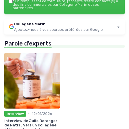
*
En remplissant ce formulaire, j’accepte d’être contacté(e) à
des fins commerciales par Collagene Marin et ses
partenaires.
Collagene Marin
Ajoutez-nous à vos sources préférées sur Google
Parole d'experts
•
12/01/2026
Interview
Interview de Julie Beranger
de Natis : Vers un collagène