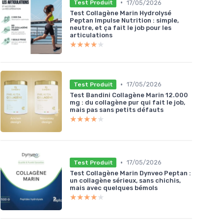
•
17/05/2026
Test Produit
Test Collagène Marin Hydrolysé
Peptan Impulse Nutrition : simple,
neutre, et ça fait le job pour les
articulations
★★★★★
★★★★★
•
17/05/2026
Test Produit
Test Bandini Collagène Marin 12.000
mg : du collagène pur qui fait le job,
mais pas sans petits défauts
★★★★★
★★★★★
•
17/05/2026
Test Produit
Test Collagène Marin Dynveo Peptan :
un collagène sérieux, sans chichis,
mais avec quelques bémols
★★★★★
★★★★★