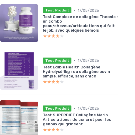
•
17/05/2026
Test Produit
Test Complexe de collagène Theonia :
un combo
peau/cheveux/articulations qui fait
le job, avec quelques bémols
★★★★★
★★★★★
•
17/05/2026
Test Produit
Test Edible Health Collagène
Hydrolysé 1kg : du collagène bovin
simple, efficace, sans chichi
★★★★★
★★★★★
•
17/05/2026
Test Produit
Test SUPERDIET Collagène Marin
Articulations : du concret pour les
genoux qui grincent
★★★★★
★★★★★