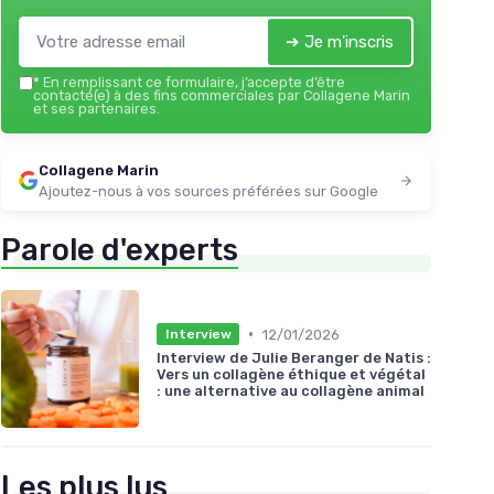
➔ Je m'inscris
*
En remplissant ce formulaire, j’accepte d’être
contacté(e) à des fins commerciales par Collagene Marin
et ses partenaires.
Collagene Marin
Ajoutez-nous à vos sources préférées sur Google
Parole d'experts
•
12/01/2026
Interview
Interview de Julie Beranger de Natis :
Vers un collagène éthique et végétal
: une alternative au collagène animal
Les plus lus