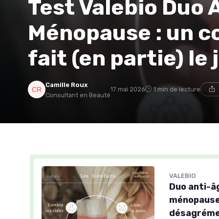
Test Valebio Duo 
Ménopause : un c
fait (en partie) le 
Camille Roux
17 mai 2026
1 min de lecture
Consultant en Beauté
VALEBIO
Duo anti-â
ménopause 
désagréme