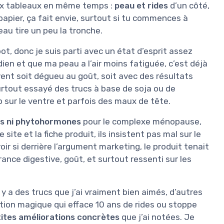
deux tableaux en même temps :
peau et rides
d’un côté,
 papier, ça fait envie, surtout si tu commences à
u tire un peu la tronche.
ot, donc je suis parti avec un état d’esprit assez
dien et que ma peau a l’air moins fatiguée, c’est déjà
vent soit dégueu au goût, soit avec des résultats
urtout essayé des trucs à base de soja ou de
sur le ventre et parfois des maux de tête.
s ni phytohormones
pour le complexe ménopause,
site et la fiche produit, ils insistent pas mal sur le
oir si derrière l’argument marketing, le produit tenait
érance digestive, goût, et surtout ressenti sur les
 y a des trucs que j’ai vraiment bien aimés, d’autres
otion magique qui efface 10 ans de rides ou stoppe
ites améliorations concrètes
que j’ai notées. Je