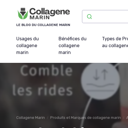
Panneau de gestion des cookies
LE BLOG DU COLLAGENE MARIN
Usages du
Bénéfices du
Types de Pr
collagene
collagene
au collagen
marin
marin
Collagene Marin
Produits et Marques de collagene marin