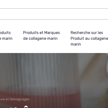
oduits
Produits et Marques
Recherche sur les
e marin
de collagene marin
Produit au collagen
marin
Avis et Témoignages