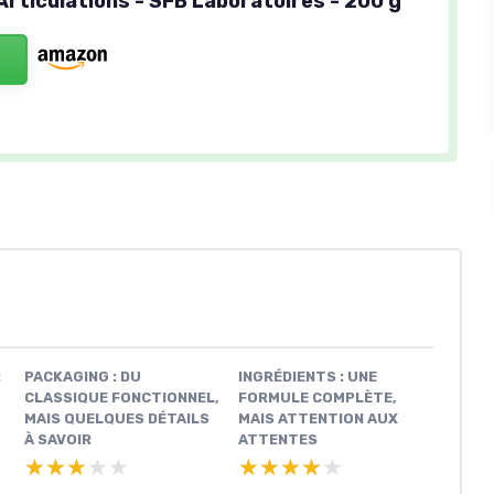
Articulations - SFB Laboratoires - 200 g
:
PACKAGING : DU
INGRÉDIENTS : UNE
CLASSIQUE FONCTIONNEL,
FORMULE COMPLÈTE,
MAIS QUELQUES DÉTAILS
MAIS ATTENTION AUX
À SAVOIR
ATTENTES
★★★★★
★★★★★
★★★★★
★★★★★