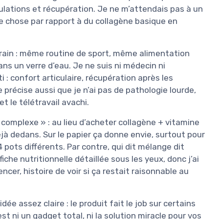
lations et récupération. Je ne m’attendais pas à un
ue chose par rapport à du collagène basique en
rrain : même routine de sport, même alimentation
dans un verre d’eau. Je ne suis ni médecin ni
i : confort articulaire, récupération après les
e précise aussi que je n’ai pas de pathologie lourde,
t le télétravail avachi.
« complexe » : au lieu d’acheter collagène + vitamine
 dedans. Sur le papier ça donne envie, surtout pour
4 pots différents. Par contre, qui dit mélange dit
iche nutritionnelle détaillée sous les yeux, donc j’ai
r, histoire de voir si ça restait raisonnable au
ée assez claire : le produit fait le job sur certains
’est ni un gadget total, ni la solution miracle pour vos