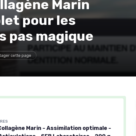
llagène Marin
let pour les
is pas magique
tager cette page
IRES
ollagène Marin - Assimilation optimale -