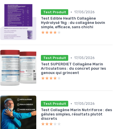
•
17/05/2026
Test Produit
Test Edible Health Collagène
Hydrolysé 1kg : du collagène bovin
simple, efficace, sans chichi
★★★★★
★★★★★
•
17/05/2026
Test Produit
Test SUPERDIET Collagène Marin
Articulations : du concret pour les
genoux qui grincent
★★★★★
★★★★★
•
17/05/2026
Test Produit
Test Collagène Marin Nutriforce : des
gélules simples, résultats plutôt
discrets
★★★★★
★★★★★