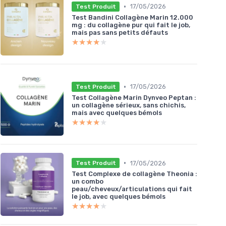
•
17/05/2026
Test Produit
Test Bandini Collagène Marin 12.000
mg : du collagène pur qui fait le job,
mais pas sans petits défauts
★★★★★
★★★★★
•
17/05/2026
Test Produit
Test Collagène Marin Dynveo Peptan :
un collagène sérieux, sans chichis,
mais avec quelques bémols
★★★★★
★★★★★
•
17/05/2026
Test Produit
Test Complexe de collagène Theonia :
un combo
peau/cheveux/articulations qui fait
le job, avec quelques bémols
★★★★★
★★★★★