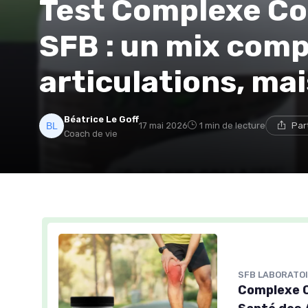
Test Complexe Co
SFB : un mix comp
articulations, ma
Béatrice Le Goff
17 mai 2026
1 min de lecture
Par
Coach de vie
SFB LABORATO
Complexe C