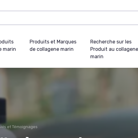
oduits
Produits et Marques
Recherche sur les
e marin
de collagene marin
Produit au collagen
marin
Avis et Témoignages