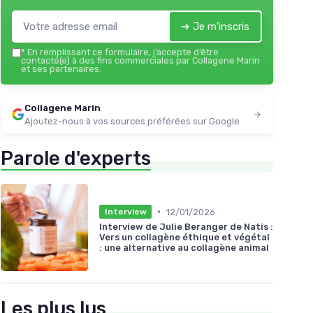
➔ Je m'inscris
*
En remplissant ce formulaire, j’accepte d’être
contacté(e) à des fins commerciales par Collagene Marin
et ses partenaires.
Collagene Marin
Ajoutez-nous à vos sources préférées sur Google
Parole d'experts
•
12/01/2026
Interview
Interview de Julie Beranger de Natis :
Vers un collagène éthique et végétal
: une alternative au collagène animal
Les plus lus