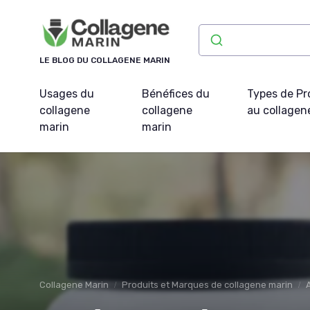
Panneau de gestion des cookies
LE BLOG DU COLLAGENE MARIN
Usages du
Bénéfices du
Types de Pr
collagene
collagene
au collagen
marin
marin
Collagene Marin
Produits et Marques de collagene marin