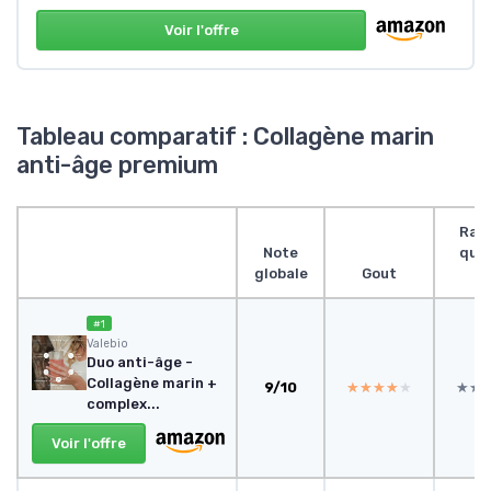
Voir l'offre
Tableau comparatif : Collagène marin
anti-âge premium
Rap
Note
qual
globale
Gout
pr
#1
Valebio
Duo anti-âge -
Collagène marin +
9/10
★★★★★
★★★★★
★★
★★
complex...
Voir l'offre