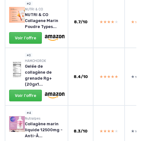
#2
‎NUTRI & CO
NUTRI & CO
Collagene Marin
8.7/10
★★★★★
★★★★★
★★
★★
Poudre Types...
Voir l'offre
#3
‎HAMCHOROK
Gelée de
collagène de
8.4/10
★★★★★
★★★★★
★★
★★
grenade Rg+
(20gx1...
Voir l'offre
#4
Nutralpes
Collagène marin
liquide 12500mg -
8.3/10
★★★★★
★★★★★
★★
★★
Anti-Â...