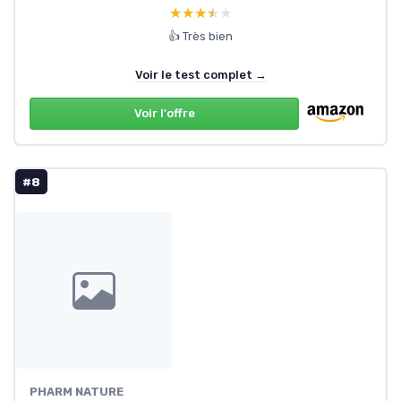
★★★★★
★★★★★
👍 Très bien
Voir le test complet →
Voir l'offre
#8
PHARM NATURE