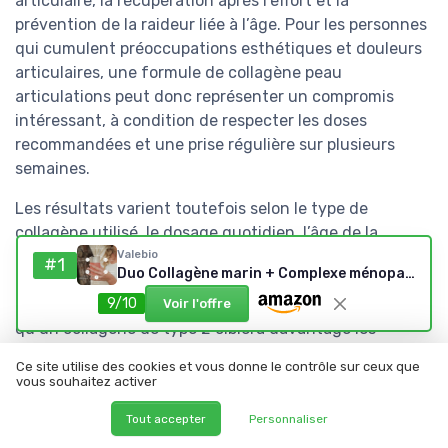
articulaire, la récupération après l’effort et la
prévention de la raideur liée à l’âge. Pour les personnes
qui cumulent préoccupations esthétiques et douleurs
articulaires, une formule de collagène peau
articulations peut donc représenter un compromis
intéressant, à condition de respecter les doses
recommandées et une prise régulière sur plusieurs
semaines.
Les résultats varient toutefois selon le type de
collagène utilisé, le dosage quotidien, l’âge de la
personne et son hygiène de vie globale, notamment
Valebio
#1
Duo Collagène marin + Complexe ménopause — Cure 1 mois (Lot de 2)
l’alimentation et l’exposition au soleil. Un collagène
marin de type 1 sera plus orienté vers la peau, tandis
9/10
Voir l'offre
qu’un collagène de type 2 ciblera davantage les
articulations, ce qui justifie de bien lire la composition
Ce site utilise des cookies et vous donne le contrôle sur ceux que
avant d’acheter. Pour une approche globale de la sante
vous souhaitez activer
de la peau et des articulations, certaines formules
Tout accepter
Personnaliser
associent collagène hydrolysé, acide hyaluronique,