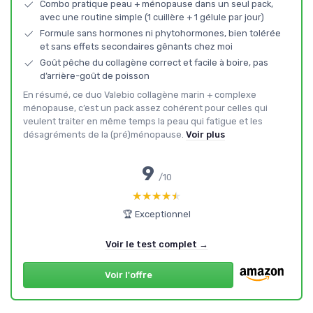
Combo pratique peau + ménopause dans un seul pack,
avec une routine simple (1 cuillère + 1 gélule par jour)
Formule sans hormones ni phytohormones, bien tolérée
et sans effets secondaires gênants chez moi
Goût pêche du collagène correct et facile à boire, pas
d’arrière-goût de poisson
En résumé, ce duo Valebio collagène marin + complexe
ménopause, c’est un pack assez cohérent pour celles qui
veulent traiter en même temps la peau qui fatigue et les
désagréments de la (pré)ménopause.
Voir plus
9
/10
★★★★★
★★★★★
🏆 Exceptionnel
Voir le test complet →
Voir l'offre