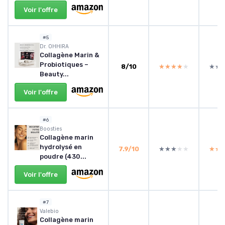
Voir l'offre
#5
Dr. OHHIRA
Collagène Marin &
Probiotiques –
8/10
★★★★★
★★★★★
★★
★★
Beauty...
Voir l'offre
#6
‎Boosties
Collagène marin
hydrolysé en
7.9/10
★★★★★
★★★★★
★★
★★
poudre (430...
Voir l'offre
#7
Valebio
Collagène marin