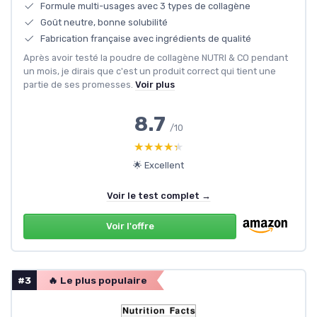
Formule multi-usages avec 3 types de collagène
Goût neutre, bonne solubilité
Fabrication française avec ingrédients de qualité
Après avoir testé la poudre de collagène NUTRI & CO pendant
un mois, je dirais que c'est un produit correct qui tient une
partie de ses promesses.
Voir plus
8.7
/10
★★★★★
★★★★★
🌟 Excellent
Voir le test complet →
Voir l'offre
#3
🔥 Le plus populaire