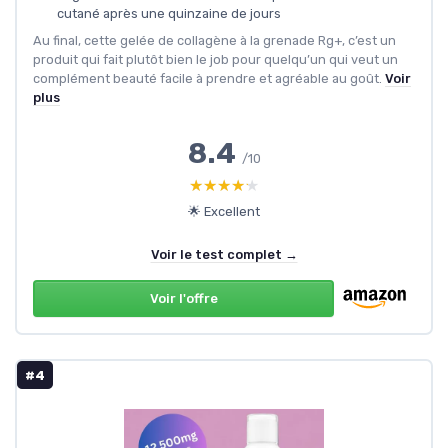
cutané après une quinzaine de jours
Au final, cette gelée de collagène à la grenade Rg+, c’est un
produit qui fait plutôt bien le job pour quelqu’un qui veut un
complément beauté facile à prendre et agréable au goût.
Voir
plus
8.4
/10
★★★★★
★★★★★
🌟 Excellent
Voir le test complet →
Voir l'offre
#4