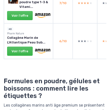
poudre type 1-3 &
7/10
★★★★★
★★★★★
★★
★★
Vitami...
Voir l'offre
#8
Pharm Nature
Collagène Marin de
6/10
★★★★★
★★★★★
★★
★★
L'Atlantique Peau Sub...
Voir l'offre
Formules en poudre, gélules et
boissons : comment lire les
étiquettes ?
Les collagènes marins anti âge premium se présentent