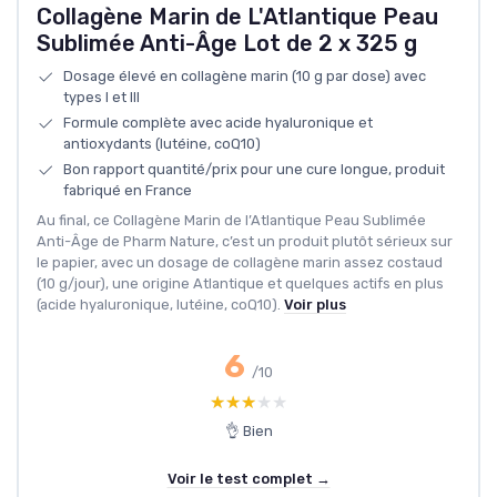
Collagène Marin de L'Atlantique Peau
Sublimée Anti-Âge Lot de 2 x 325 g
Dosage élevé en collagène marin (10 g par dose) avec
types I et III
Formule complète avec acide hyaluronique et
antioxydants (lutéine, coQ10)
Bon rapport quantité/prix pour une cure longue, produit
fabriqué en France
Au final, ce Collagène Marin de l’Atlantique Peau Sublimée
Anti-Âge de Pharm Nature, c’est un produit plutôt sérieux sur
le papier, avec un dosage de collagène marin assez costaud
(10 g/jour), une origine Atlantique et quelques actifs en plus
(acide hyaluronique, lutéine, coQ10).
Voir plus
6
/10
★★★★★
★★★★★
👌 Bien
Voir le test complet →