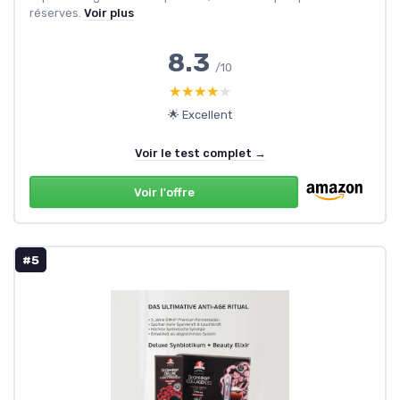
réserves.
Voir plus
8.3
/10
★★★★★
★★★★★
🌟 Excellent
Voir le test complet →
Voir l'offre
#5