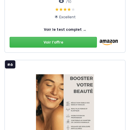
8
/10
★★★★★
★★★★★
🌟 Excellent
Voir le test complet →
Voir l'offre
#6