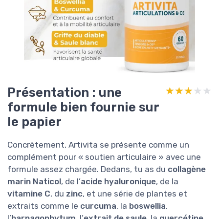
Présentation : une
★★★★★
★★★★★
formule bien fournie sur
le papier
Concrètement, Artivita se présente comme un
complément pour « soutien articulaire » avec une
formule assez chargée. Dedans, tu as du
collagène
marin Naticol
, de l’
acide hyaluronique
, de la
vitamine C
, du
zinc
, et une série de plantes et
extraits comme le
curcuma
, la
boswellia
,
l’
harpagophytum
, l’
extrait de saule
, la
quercétine