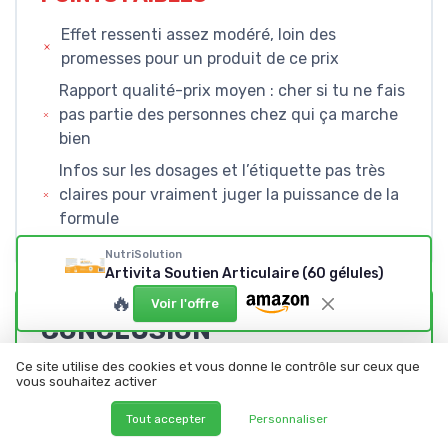
Effet ressenti assez modéré, loin des
promesses pour un produit de ce prix
Rapport qualité-prix moyen : cher si tu ne fais
pas partie des personnes chez qui ça marche
bien
Infos sur les dosages et l’étiquette pas très
claires pour vraiment juger la puissance de la
formule
NutriSolution
Artivita Soutien Articulaire (60 gélules)
🔥
Voir l'offre
CONCLUSION
NOTE DE LA RÉDACTION
Ce site utilise des cookies et vous donne le contrôle sur ceux que
vous souhaitez activer
★★★★★
★★★★★
Tout accepter
Personnaliser
Au final, Artivita de NutriSolution, c’est un