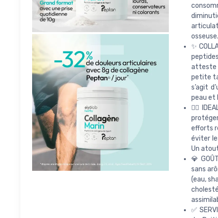
consomm
diminut
articula
osseuse.
✨ COLLA
peptides
atteste 
petite t
s’agit d
peau et 
🏃‍♀️ ID
protéger
efforts 
éviter l
Un atout
💎 GOÛT
sans arô
(eau, sha
cholesté
assimila
✅ SERVI