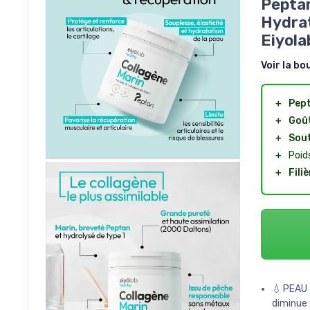
Peptan
Hydrat
Eiyola
Voir la bo
＋
Pep
＋
Goût
＋
Sout
＋
Poid
＋
Fili
💧PEAU 
diminue