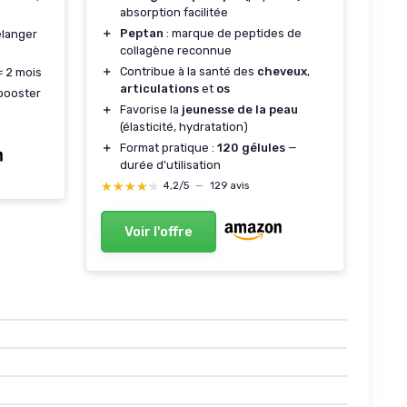
absorption facilitée
＋
Peptan
: marque de peptides de
élanger
collagène reconnue
＋
Contribue à la santé des
cheveux
,
 2 mois
articulations
et
os
ooster
＋
Favorise la
jeunesse de la peau
(élasticité, hydratation)
＋
Format pratique :
120 gélules
—
durée d'utilisation
★★★★★
★★★★★
4,2/5
—
129 avis
Voir l'offre