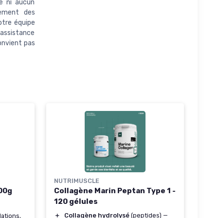
e ni aucun
uement des
otre équipe
assistance
onvient pas
NUTRIMUSCLE
300g
Collagène Marin Peptan Type 1 -
120 gélules
＋
Collagène hydrolysé
(peptides) —
lations,