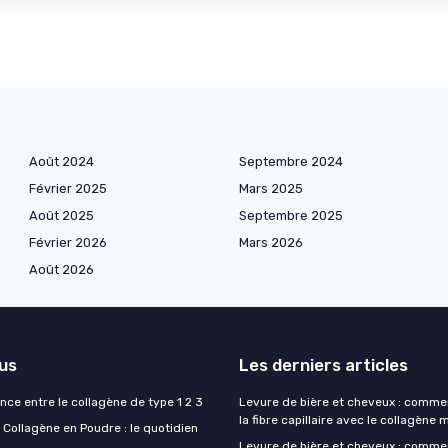
Août 2024
Septembre 2024
Février 2025
Mars 2025
Août 2025
Septembre 2025
Février 2026
Mars 2026
Août 2026
lus
Les derniers articles
ence entre le collagène de type 1 2 3
Levure de bière et cheveux : comme
la fibre capillaire avec le collagène 
Collagène en Poudre : le quotidien
Levure de bière et cheveux : comme