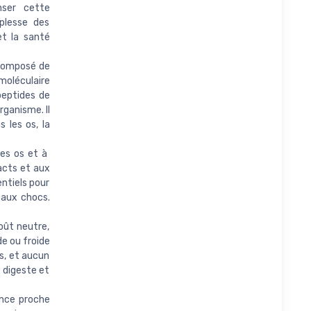
nser cette
uplesse des
et la santé
composé de
moléculaire
peptides de
rganisme. Il
 les os, la
es os et à
pacts et aux
entiels pour
 aux chocs.
oût neutre,
de ou froide
es, et aucun
t digeste et
ance proche