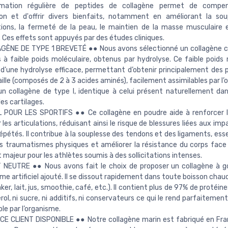
ation régulière de peptides de collagène permet de compe
ion et d'offrir divers bienfaits, notamment en améliorant la so
tions, la fermeté de la peau, le maintien de la masse musculaire 
 Ces effets sont appuyés par des études cliniques.
GÈNE DE TYPE 1 BREVETÉ ●● Nous avons sélectionné un collagène 
 à faible poids moléculaire, obtenus par hydrolyse. Ce faible poids 
d’une hydrolyse efficace, permettant d’obtenir principalement des 
aille (composés de 2 à 3 acides aminés), facilement assimilables par l’o
’un collagène de type I, identique à celui présent naturellement dans
les cartilages.
EAL POUR LES SPORTIFS ●● Ce collagène en poudre aide à renforcer l
 les articulations, réduisant ainsi le risque de blessures liées aux im
répétés. Il contribue à la souplesse des tendons et des ligaments, ess
es traumatismes physiques et améliorer la résistance du corps face
 majeur pour les athlètes soumis à des sollicitations intenses.
 NEUTRE ●● Nous avons fait le choix de proposer un collagène à g
me artificiel ajouté. Il se dissout rapidement dans toute boisson chau
ker, lait, jus, smoothie, café, etc.). Il contient plus de 97% de protéin
rol, ni sucre, ni additifs, ni conservateurs ce qui le rend parfaitemen
ble par l’organisme.
CE CLIENT DISPONIBLE ●● Notre collagène marin est fabriqué en Fr