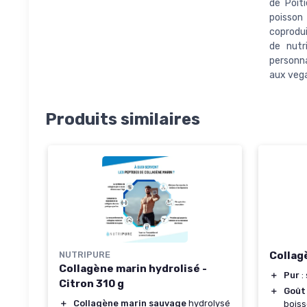
de Poit
poisson
coprodui
de nutr
personna
aux veg
Produits similaires
NUTRIPURE
Collag
Collagène marin hydrolisé -
＋
Pur
:
Citron 310 g
＋
Goût
＋
Collagène marin sauvage
hydrolysé
boiss