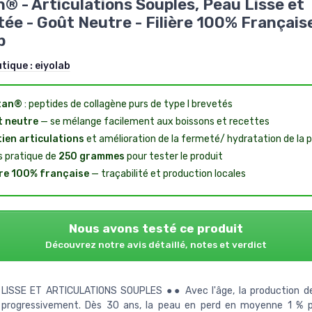
® - Articulations Souples, Peau Lisse et
ée - Goût Neutre - Filière 100% Française
b
utique :
eiyolab
tan®
: peptides de collagène purs de type I brevetés
 neutre
— se mélange facilement aux boissons et recettes
ien articulations
et amélioration de la fermeté/ hydratation de la 
s pratique de
250 grammes
pour tester le produit
ère 100% française
— traçabilité et production locales
Nous avons testé ce produit
Découvrez notre avis détaillé, notes et verdict
LISSE ET ARTICULATIONS SOUPLES ●● Avec l'âge, la production de
 progressivement. Dès 30 ans, la peau en perd en moyenne 1 % p