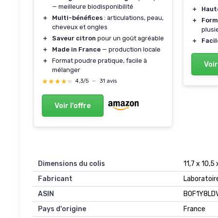
— meilleure biodisponibilité
＋
Haut
＋
Multi-bénéfices
: articulations, peau,
＋
Form
cheveux et ongles
plusi
＋
Saveur citron
pour un goût agréable
＋
Facil
＋
Made in France
— production locale
＋
Format poudre pratique, facile à
Voir
mélanger
★★★★★
★★★★★
4,3/5
—
31 avis
Voir l'offre
Dimensions du colis
11,7 x 10,
Fabricant
Laboratoir
ASIN
B0F1Y8LD
Pays d'origine
France