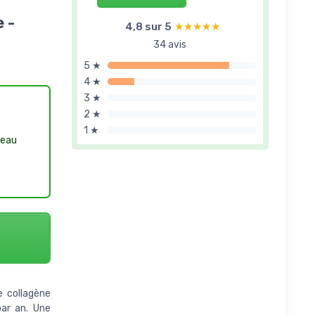
 -
4,8 sur 5
★★★★★
★★★★★
34 avis
5 ★
4 ★
3 ★
2 ★
1 ★
peau
 collagène
ar an. Une