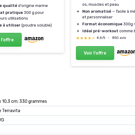
os, muscles et peau
e qualité
d'origine marine
＋
Non aromatisé
— facile à m
at pratique
300 g pour
et personnaliser
eurs utilisations
＋
Format économique
300g ≈
e à utiliser
(poudre soluble)
＋
Idéal pré-workout
comme b
★★★★★
★★★★★
4,4/5
—
850 avis
 l'offre
Voir l'offre
5 x 10,3 cm; 330 grammes
e Terravita
VG