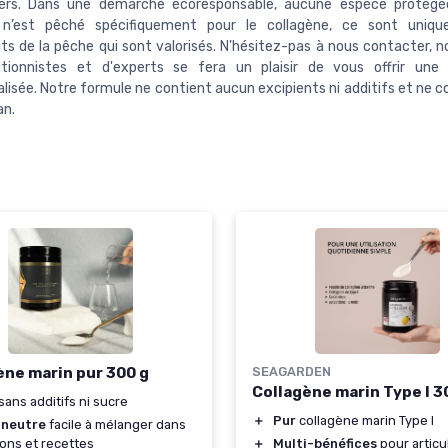
iers. Dans une démarche écoresponsable, aucune espèce protégé
 n’est pêché spécifiquement pour le collagène, ce sont uniq
ts de la pêche qui sont valorisés. N'hésitez-pas à nous contacter, n
itionnistes et d'experts se fera un plaisir de vous offrir une 
lisée. Notre formule ne contient aucun excipients ni additifs et ne c
an.
ène marin pur 300 g
SEAGARDEN
Collagène marin Type I 
 sans additifs ni sucre
＋
Pur
collagène marin Type I
 neutre
facile à mélanger dans
ons et recettes
＋
Multi-bénéfices
pour articu