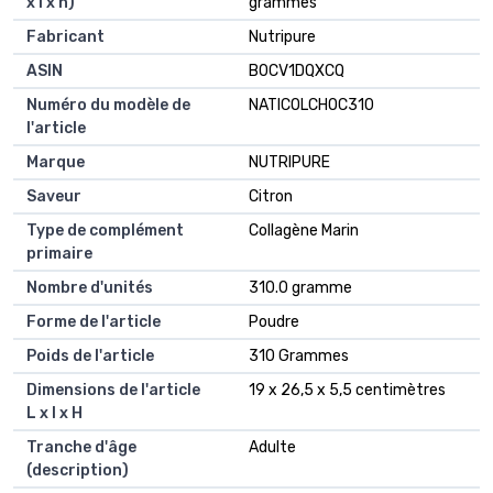
x l x h)
grammes
Fabricant
Nutripure
ASIN
B0CV1DQXCQ
Numéro du modèle de
NATICOLCHOC310
l'article
Marque
NUTRIPURE
Saveur
Citron
Type de complément
Collagène Marin
primaire
Nombre d'unités
310.0 gramme
Forme de l'article
Poudre
Poids de l'article
310 Grammes
Dimensions de l'article
19 x 26,5 x 5,5 centimètres
L x l x H
Tranche d'âge
Adulte
(description)