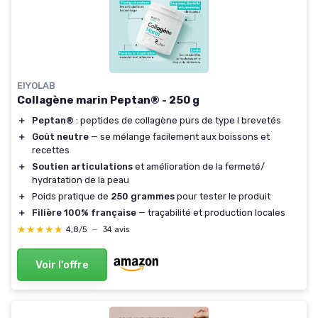
EIYOLAB
Collagène marin Peptan® - 250 g
＋
Peptan®
: peptides de collagène purs de type I brevetés
＋
Goût neutre
— se mélange facilement aux boissons et
recettes
＋
Soutien articulations
et amélioration de la fermeté/
hydratation de la peau
＋
Poids pratique de
250 grammes
pour tester le produit
＋
Filière 100% française
— traçabilité et production locales
★★★★★
★★★★★
4,8/5
—
34 avis
Voir l'offre