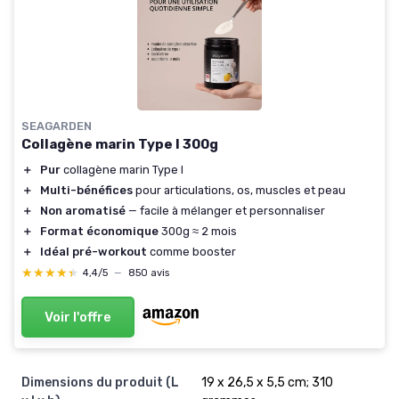
SEAGARDEN
Collagène marin Type I 300g
＋
Pur
collagène marin Type I
＋
Multi-bénéfices
pour articulations, os, muscles et peau
＋
Non aromatisé
— facile à mélanger et personnaliser
＋
Format économique
300g ≈ 2 mois
＋
Idéal pré-workout
comme booster
★★★★★
★★★★★
4,4/5
—
850 avis
Voir l'offre
Dimensions du produit (L
19 x 26,5 x 5,5 cm; 310