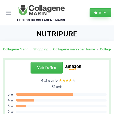
Panneau de gestion des cookies
TOPs
LE BLOG DU COLLAGENE MARIN
NUTRIPURE
Collagene Marin
Shopping
Collagène marin par forme
Collagèn
Voir l'offre
4,3 sur 5
★★★★★
★★★★★
31 avis
5 ★
4 ★
3 ★
2 ★