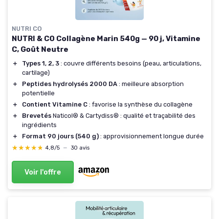
NUTRI CO
NUTRI & CO Collagène Marin 540g — 90 j, Vitamine
C, Goût Neutre
＋
Types 1, 2, 3
: couvre différents besoins (peau, articulations,
cartilage)
＋
Peptides hydrolysés 2000 DA
: meilleure absorption
potentielle
＋
Contient Vitamine C
: favorise la synthèse du collagène
＋
Brevetés
Naticol® & Cartydiss® : qualité et traçabilité des
ingrédients
＋
Format 90 jours (540 g)
: approvisionnement longue durée
★★★★★
★★★★★
4,8/5
—
30 avis
Voir l'offre