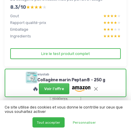
8.3/10
★★★★★
★★★★★
Gout
★★★★★
★★★★★
Rapport qualité-prix
★★★★★
★★★★★
Emballage
★★★★★
★★★★★
Ingredients
★★★★★
★★★★★
Lire le test produit complet
eiyolab
Collagène marin Peptan® - 250 g
🔥
Voir l'offre
Ce site utilise des cookies et vous donne le contrôle sur ceux que
vous souhaitez activer
Tout accepter
Personnaliser