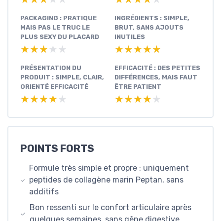
PACKAGING : PRATIQUE
INGRÉDIENTS : SIMPLE,
MAIS PAS LE TRUC LE
BRUT, SANS AJOUTS
PLUS SEXY DU PLACARD
INUTILES
★★★★★
★★★★★
★★★★★
★★★★★
PRÉSENTATION DU
EFFICACITÉ : DES PETITES
PRODUIT : SIMPLE, CLAIR,
DIFFÉRENCES, MAIS FAUT
ORIENTÉ EFFICACITÉ
ÊTRE PATIENT
★★★★★
★★★★★
★★★★★
★★★★★
POINTS FORTS
Formule très simple et propre : uniquement
peptides de collagène marin Peptan, sans
additifs
Bon ressenti sur le confort articulaire après
quelques semaines, sans gêne digestive