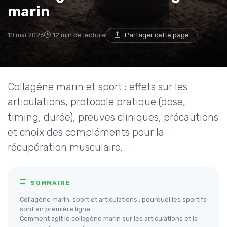
marin
10 mai 2026
12 min de lecture
Partager cette page
Collagène marin et sport : effets sur les
articulations, protocole pratique (dose,
timing, durée), preuves cliniques, précautions
et choix des compléments pour la
récupération musculaire.
SOMMAIRE
Collagène marin, sport et articulations : pourquoi les sportifs
sont en première ligne
Comment agit le collagène marin sur les articulations et la