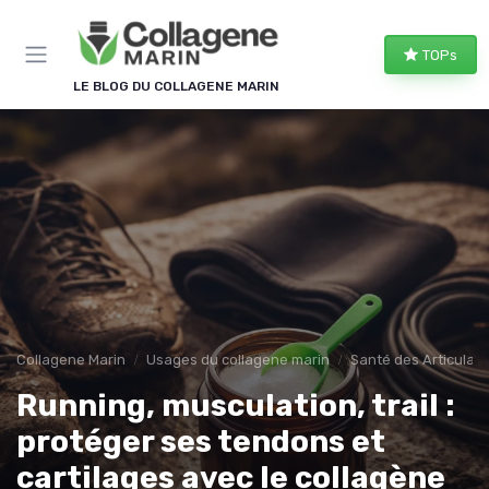
Panneau de gestion des cookies
TOPs
LE BLOG DU COLLAGENE MARIN
Collagene Marin
Usages du collagene marin
Santé des Articulati
Running, musculation, trail :
protéger ses tendons et
cartilages avec le collagène