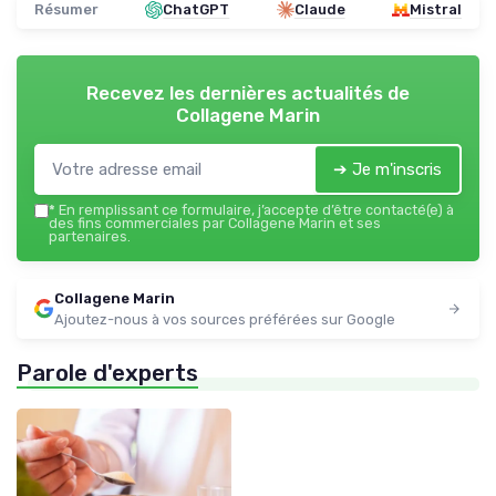
Résumer
ChatGPT
Claude
Mistral
Recevez les dernières actualités de
Collagene Marin
➔ Je m'inscris
*
En remplissant ce formulaire, j’accepte d’être contacté(e) à
des fins commerciales par Collagene Marin et ses
partenaires.
Collagene Marin
Ajoutez-nous à vos sources préférées sur Google
Parole d'experts