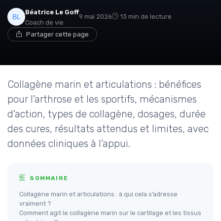
Béatrice Le Goff
9 mai 2026
13 min de lecture
Coach de vie
Partager cette page
Collagène marin et articulations : bénéfices
pour l’arthrose et les sportifs, mécanismes
d’action, types de collagène, dosages, durée
des cures, résultats attendus et limites, avec
données cliniques à l’appui.
SOMMAIRE
Collagène marin et articulations : à qui cela s’adresse
vraiment ?
Comment agit le collagène marin sur le cartilage et les tissus