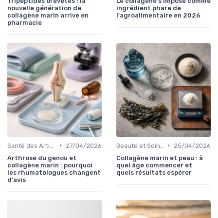
Tripeptides brevetés : la
Le collagène s'impose comme
nouvelle génération de
ingrédient phare de
collagène marin arrive en
l'agroalimentaire en 2026
pharmacie
•
•
Santé des Articulations
27/04/2026
Beauté et Soins de la Peau
25/04/2026
Arthrose du genou et
Collagène marin et peau : à
collagène marin : pourquoi
quel âge commencer et
les rhumatologues changent
quels résultats espérer
d'avis