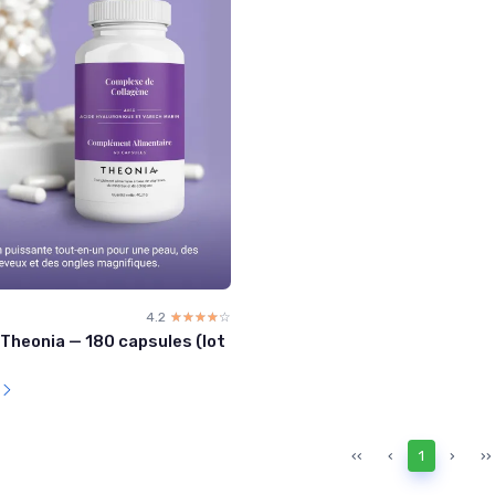
4.2
☆☆☆☆☆
★★★★★
Theonia — 180 capsules (lot
l
‹‹
‹
1
›
››