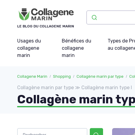
Panneau de gestion des cookies
LE BLOG DU COLLAGENE MARIN
Usages du
Bénéfices du
Types de Pr
collagene
collagene
au collagen
marin
marin
Collagene Marin
Shopping
Collagène marin par type
Col
Collagène marin par type ≫ Collagène marin type I
Collagène marin ty