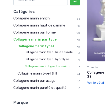
Catégories
Collagène marin enrichi
86
Collagène marin haut de gamme
17
Collagène marin par forme
98
Collagène marin par type
12
Collagène marin type I
12
Collagène marin type I haute pureté
3
Collagène marin type I hydrolysé
9
Collagène marin type I premium
1
Theonia
Collagène 
Collagène marin type I & III
24
3)
Collagène marin par usage
56
Voir le détai
Collagène marin pureté et qualité
6
Marque