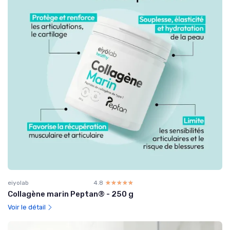
eiyolab
4.8
☆☆☆☆☆
★★★★★
Collagène marin Peptan® - 250 g
Voir le détail