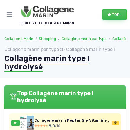
Panneau de gestion des cookies
TOPs
LE BLOG DU COLLAGENE MARIN
Collagene Marin
Shopping
Collagène marin par type
Collagène
Collagène marin par type ≫ Collagène marin type I
Collagène marin type I
hydrolysé
Top Collagène marin type I
🏆
hydrolysé
Collagène marin Peptan® + Vitamine C - 270g
#1
🏆
9.0
/10
★★★★★
★★★★★