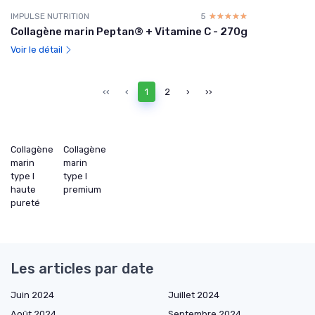
IMPULSE NUTRITION
5
☆☆☆☆☆
★★★★★
Collagène marin Peptan® + Vitamine C - 270g
Voir le détail
‹‹
‹
1
2
›
››
Collagène
Collagène
marin
marin
type I
type I
haute
premium
pureté
Les articles par date
Juin 2024
Juillet 2024
Août 2024
Septembre 2024