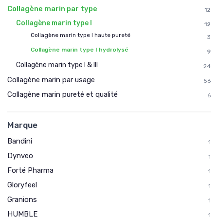
Collagène marin par type
12
Collagène marin type I
12
Collagène marin type I haute pureté
3
Collagène marin type I hydrolysé
9
Collagène marin type I & III
24
Collagène marin par usage
56
Collagène marin pureté et qualité
6
Marque
Bandini
1
Dynveo
1
Forté Pharma
1
Gloryfeel
1
Granions
1
HUMBLE
1