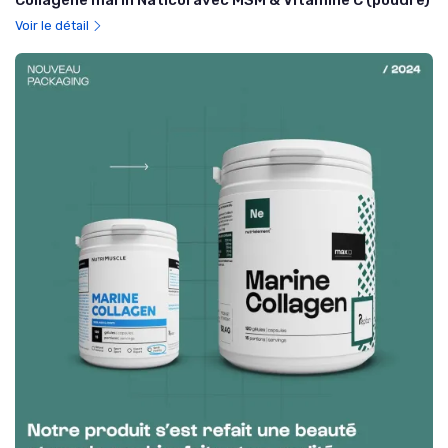
Collagène marin Naticol avec MSM & Vitamine C (poudre)
Voir le détail