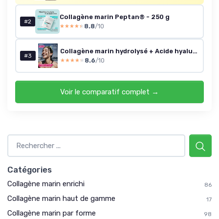
Collagène marin Peptan® - 250 g
#2
8.8
/10
★★★★★
★★★★★
Collagène marin hydrolysé + Acide hyaluronique - 150 gélules
#3
8.6
/10
★★★★★
★★★★★
Voir le comparatif complet →
Catégories
Collagène marin enrichi
86
Collagène marin haut de gamme
17
Collagène marin par forme
98