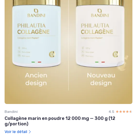
Bandini
4.5
☆☆☆☆☆
★★★★★
Collagène marin en poudre 12 000 mg — 300 g (12
g/portion)
Voir le détail