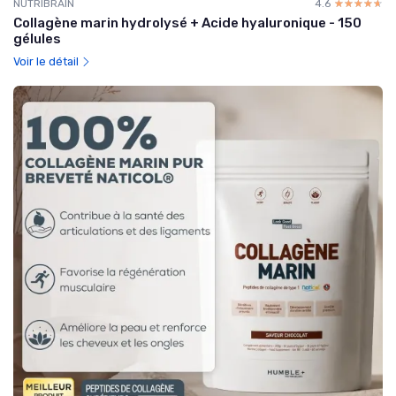
NUTRIBRAIN
4.6
☆☆☆☆☆
★★★★★
Collagène marin hydrolysé + Acide hyaluronique - 150
gélules
Voir le détail