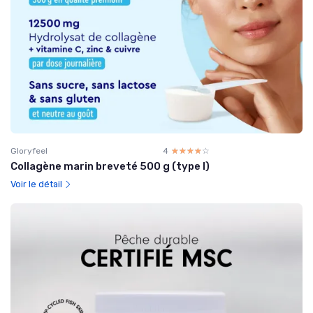
Gloryfeel
4
☆☆☆☆☆
★★★★★
Collagène marin breveté 500 g (type I)
Voir le détail