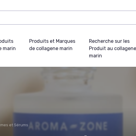
oduits
Produits et Marques
Recherche sur les
e marin
de collagene marin
Produit au collagen
marin
èmes et Sérums