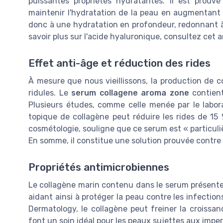
puissantes propriétés hydratantes. Il est prouv
maintenir l'hydratation de la peau en augmentant
donc à une hydratation en profondeur, redonnant à
savoir plus sur l'acide hyaluronique, consultez cet a
Effet anti-âge et réduction des rides
À mesure que nous vieillissons, la production de co
ridules. Le
serum collagene aroma zone
contient
Plusieurs études, comme celle menée par le labora
topique de collagène peut réduire les rides de 1
cosmétologie, souligne que ce serum est « particuli
En somme, il constitue une solution prouvée contre l
Propriétés antimicrobiennes
Le collagène marin contenu dans le serum présente
aidant ainsi à protéger la peau contre les infectio
Dermatology, le collagène peut freiner la croissa
font un soin idéal pour les peaux sujettes aux imperf