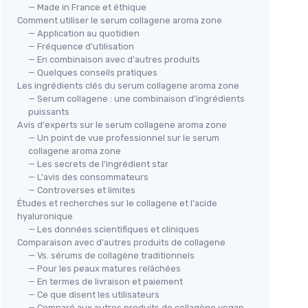
— Made in France et éthique
Comment utiliser le serum collagene aroma zone
— Application au quotidien
— Fréquence d'utilisation
— En combinaison avec d'autres produits
— Quelques conseils pratiques
Les ingrédients clés du serum collagene aroma zone
— Serum collagene : une combinaison d'ingrédients
puissants
Avis d'experts sur le serum collagene aroma zone
— Un point de vue professionnel sur le serum
collagene aroma zone
— Les secrets de l'ingrédient star
— L'avis des consommateurs
— Controverses et limites
Études et recherches sur le collagene et l'acide
hyaluronique
— Les données scientifiques et cliniques
Comparaison avec d'autres produits de collagene
— Vs. sérums de collagène traditionnels
— Pour les peaux matures relâchées
— En termes de livraison et paiement
— Ce que disent les utilisateurs
— Comparé aux autres produits de collagène vegan