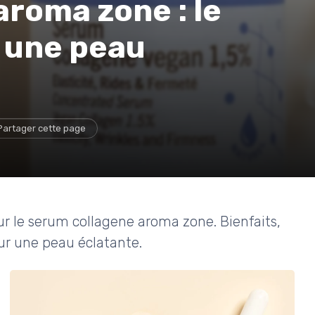
roma zone : le
 une peau
Partager cette page
r le serum collagene aroma zone. Bienfaits,
our une peau éclatante.