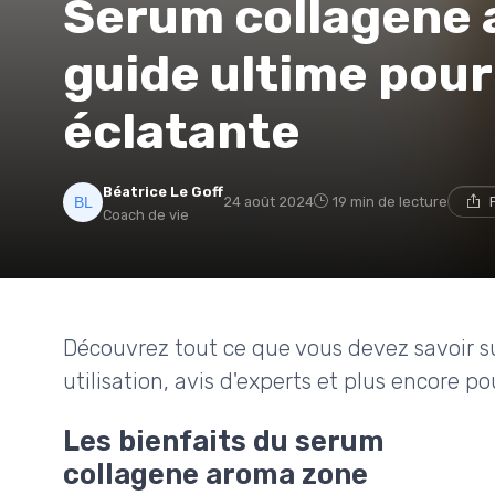
Serum collagene a
guide ultime pour
éclatante
Béatrice Le Goff
24 août 2024
19 min de lecture
Coach de vie
Découvrez tout ce que vous devez savoir su
utilisation, avis d'experts et plus encore p
Les bienfaits du serum
collagene aroma zone