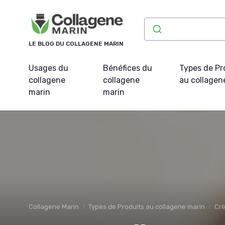
Panneau de gestion des cookies
LE BLOG DU COLLAGENE MARIN
Usages du
Bénéfices du
Types de Pr
collagene
collagene
au collagen
marin
marin
Collagene Marin
Types de Produits au collagene marin
Cr