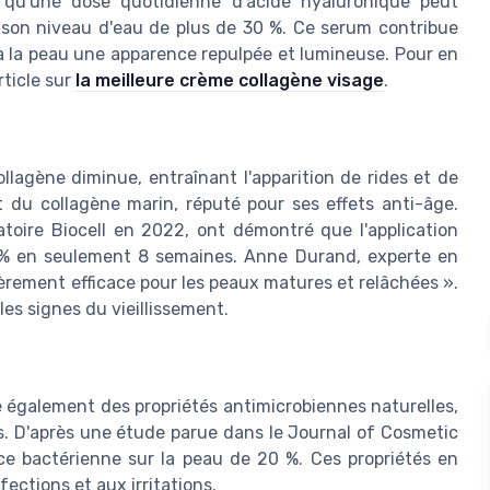
é qu'une dose quotidienne d'acide hyaluronique peut
 son niveau d'eau de plus de 30 %. Ce serum contribue
 la peau une apparence repulpée et lumineuse. Pour en
rticle sur
la meilleure crème collagène visage
.
llagène diminue, entraînant l'apparition de rides et de
 du collagène marin, réputé pour ses effets anti-âge.
toire Biocell en 2022, ont démontré que l'application
5 % en seulement 8 semaines. Anne Durand, experte en
èrement efficace pour les peaux matures et relâchées ».
es signes du vieillissement.
 également des propriétés antimicrobiennes naturelles,
ns. D'après une étude parue dans le Journal of Cosmetic
nce bactérienne sur la peau de 20 %. Ces propriétés en
ections et aux irritations.