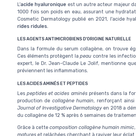
L'
acide hyaluronique
est un autre acteur majeur d
1000 fois son poids en eau, assurant une hydratat
Cosmetic Dermatology publié en 2021, l'acide hyal
rides ridules
.
LES AGENTS ANTIMICROBIENS D'ORIGINE NATURELLE
Dans la formule du serum collagène, on trouve éga
Ces éléments protègent la
peau
contre les infectio
expert, le Dr. Jean-Claude Le Jolif, mentionne qu
préviennent les inflammations.
LES ACIDES AMINÉS ET PEPTIDES
Les
peptides et acides aminés
présents dans la for
production de
collagène humain
, renforçant ainsi
Journal of Investigative Dermatology
en 2018 a démo
du collagène de 12 % après 6 semaines de traitemen
Grâce à cette
composition collagène humain mimic
matures
et relâchées cherchant à raviver leur éclat n