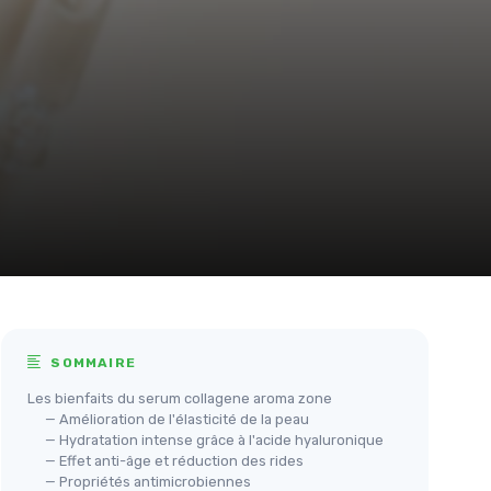
SOMMAIRE
Les bienfaits du serum collagene aroma zone
— Amélioration de l'élasticité de la peau
— Hydratation intense grâce à l'acide hyaluronique
— Effet anti-âge et réduction des rides
— Propriétés antimicrobiennes