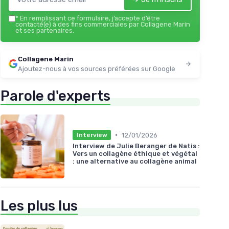
*
En remplissant ce formulaire, j’accepte d’être
contacté(e) à des fins commerciales par Collagene Marin
et ses partenaires.
Collagene Marin
Ajoutez-nous à vos sources préférées sur Google
Parole d'experts
•
12/01/2026
Interview
Interview de Julie Beranger de Natis :
Vers un collagène éthique et végétal
: une alternative au collagène animal
Les plus lus