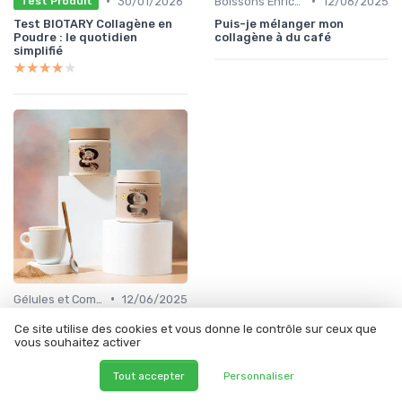
•
•
30/01/2026
Boissons Enrichies
12/06/2025
Test Produit
Test BIOTARY Collagène en
Puis-je mélanger mon
Poudre : le quotidien
collagène à du café
simplifié
★★★★★
★★★★★
•
Gélules et Comprimés
12/06/2025
Collagène marin : gélules ou
Ce site utilise des cookies et vous donne le contrôle sur ceux que
poudre, que choisir ?
vous souhaitez activer
Tout accepter
Personnaliser
À lire aussi