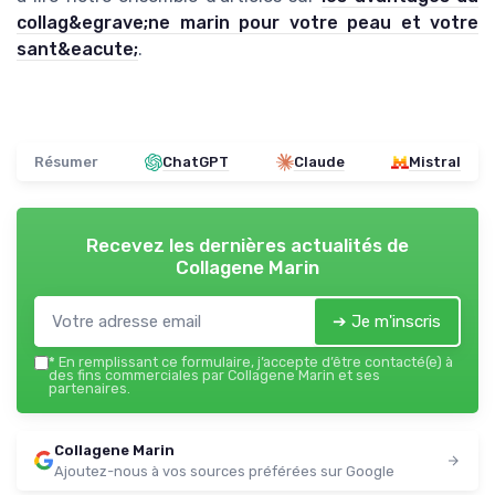
collag&egrave;ne marin pour votre peau et votre
sant&eacute;
.
Résumer
ChatGPT
Claude
Mistral
Recevez les dernières actualités de
Collagene Marin
➔ Je m'inscris
*
En remplissant ce formulaire, j’accepte d’être contacté(e) à
des fins commerciales par Collagene Marin et ses
partenaires.
Collagene Marin
Ajoutez-nous à vos sources préférées sur Google