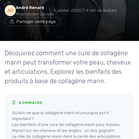
André Renard
5 janvier 2025
9 min de lecture
Pharmacien-conseil
Partager cette page
Découvrez comment une cure de collagène
marin peut transformer votre peau, cheveux
et articulations. Explorez les bienfaits des
produits à base de collagène marin.
SOMMAIRE
Qu'est-ce que le collagène marin et pourquoi est-il
important ?
Les bienfaits d'une cure de collagène marin pour la peau
Impact sur les cheveux et les ongles : un duo gagnant
Le rôle du collagène marin dans la santé des articulations