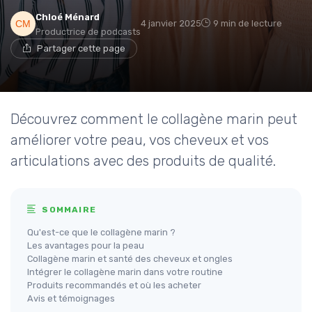
Chloé Ménard
4 janvier 2025
9 min de lecture
Productrice de podcasts
Partager cette page
Découvrez comment le collagène marin peut
améliorer votre peau, vos cheveux et vos
articulations avec des produits de qualité.
SOMMAIRE
Qu'est-ce que le collagène marin ?
Les avantages pour la peau
Collagène marin et santé des cheveux et ongles
Intégrer le collagène marin dans votre routine
Produits recommandés et où les acheter
Avis et témoignages