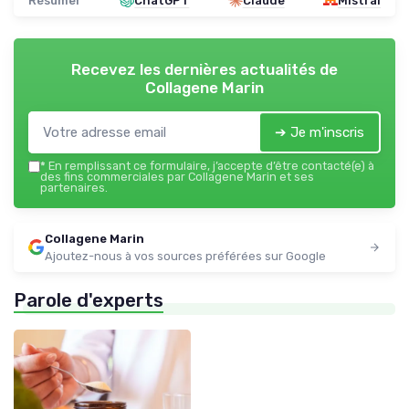
Résumer
ChatGPT
Claude
Mistral
Recevez les dernières actualités de
Collagene Marin
➔ Je m'inscris
*
En remplissant ce formulaire, j’accepte d’être contacté(e) à
des fins commerciales par Collagene Marin et ses
partenaires.
Collagene Marin
Ajoutez-nous à vos sources préférées sur Google
Parole d'experts