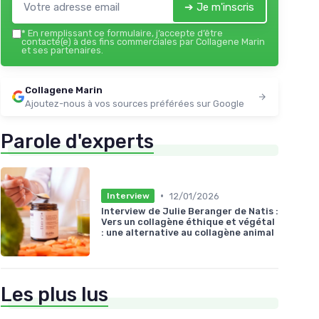
➔ Je m'inscris
*
En remplissant ce formulaire, j’accepte d’être
contacté(e) à des fins commerciales par Collagene Marin
et ses partenaires.
Collagene Marin
Ajoutez-nous à vos sources préférées sur Google
Parole d'experts
•
12/01/2026
Interview
Interview de Julie Beranger de Natis :
Vers un collagène éthique et végétal
: une alternative au collagène animal
Les plus lus