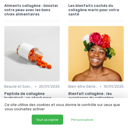
Aliments collagène : booster
Les bienfaits cachés du
votre peau avec les bons
collagène marin pour votre
choix alimentaires
santé
•
•
Beauté et Soins de la Peau
20/01/2025
Bien-être Général
10/01/2025
Peptide de collagène
Bienfait collagène : les
hydrolysé : un atout pour
avantages du collagène
votre peau
marin pour votre peau et
Ce site utilise des cookies et vous donne le contrôle sur ceux que
votre santé
vous souhaitez activer
Tout accepter
Personnaliser