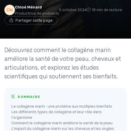
Chloé Ménard
5 octobre 2024
18 min de lecture
Productrice de podcasts
Partager cette page
Découvrez comment le collagène marin
améliore la santé de votre peau, cheveux et
articulations, et explorez les études
scientifiques qui soutiennent ses bienfaits.
SOMMAIRE
Le collagène marin : une protéine aux multiples bienfaits
Les différents types de collagène et leur rôle dans
l'organisme
Comment le collagène marin améliore la santé de la peau
L'impact du collagène marin sur les cheveux et les ongles