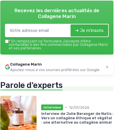
Recevez les dernières actualités de
Collagene Marin
➔ Je m'inscris
*
En remplissant ce formulaire, j’accepte d’être
contacté(e) à des fins commerciales par Collagene Marin
et ses partenaires.
Collagene Marin
Ajoutez-nous à vos sources préférées sur Google
Parole d'experts
•
12/01/2026
Interview
Interview de Julie Beranger de Natis :
Vers un collagène éthique et végétal
: une alternative au collagène animal