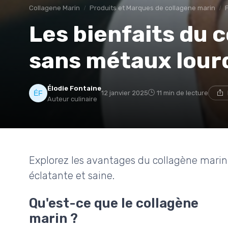
Collagene Marin
Produits et Marques de collagene marin
Les bienfaits du 
sans métaux lour
Élodie Fontaine
12 janvier 2025
11 min de lecture
Auteur culinaire
Explorez les avantages du collagène marin
éclatante et saine.
Qu'est-ce que le collagène
marin ?