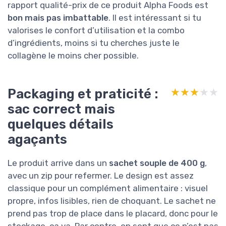
rapport qualité-prix de ce produit Alpha Foods est
bon mais pas imbattable
. Il est intéressant si tu
valorises le confort d’utilisation et la combo
d’ingrédients, moins si tu cherches juste le
collagène le moins cher possible.
Packaging et praticité :
★★★★★
★★★★★
sac correct mais
quelques détails
agaçants
Le produit arrive dans un
sachet souple de 400 g
,
avec un zip pour refermer. Le design est assez
classique pour un complément alimentaire : visuel
propre, infos lisibles, rien de choquant. Le sachet ne
prend pas trop de place dans le placard, donc pour le
stockage, ça va. Par contre, on sent que ce n’est pas