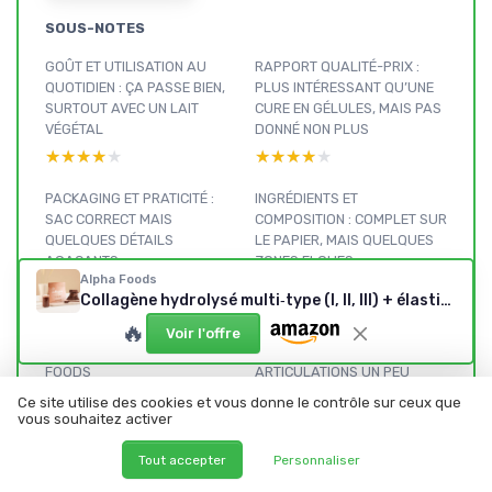
SOUS-NOTES
GOÛT ET UTILISATION AU
RAPPORT QUALITÉ-PRIX :
QUOTIDIEN : ÇA PASSE BIEN,
PLUS INTÉRESSANT QU’UNE
SURTOUT AVEC UN LAIT
CURE EN GÉLULES, MAIS PAS
VÉGÉTAL
DONNÉ NON PLUS
★★★★★
★★★★★
★★★★★
★★★★★
PACKAGING ET PRATICITÉ :
INGRÉDIENTS ET
SAC CORRECT MAIS
COMPOSITION : COMPLET SUR
QUELQUES DÉTAILS
LE PAPIER, MAIS QUELQUES
AGAÇANTS
ZONES FLOUES
Alpha Foods
★★★★★
★★★★★
★★★★★
★★★★★
Collagène hydrolysé multi‑type (I, II, III) + élastine & acide hyaluronique — Chocolat
🔥
PRÉSENTATION DU PRODUIT :
EFFICACITÉ RÉELLE : PEAU UN
Voir l'offre
CE QUE PROMET ALPHA
PEU PLUS REBONDIE,
FOODS
ARTICULATIONS UN PEU
MOINS RAIDES
★★★★★
★★★★★
Ce site utilise des cookies et vous donne le contrôle sur ceux que
★★★★★
★★★★★
vous souhaitez activer
Tout accepter
Personnaliser