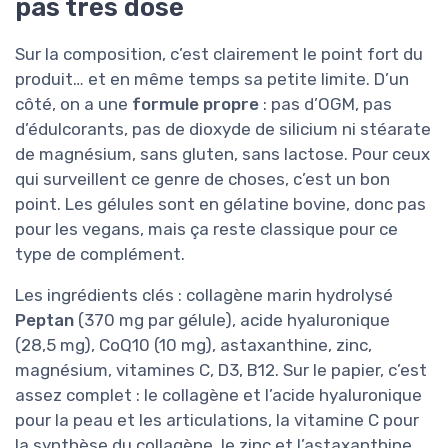
pas très dosé
Sur la composition, c’est clairement le point fort du
produit… et en même temps sa petite limite. D’un
côté, on a une
formule propre
: pas d’OGM, pas
d’édulcorants, pas de dioxyde de silicium ni stéarate
de magnésium, sans gluten, sans lactose. Pour ceux
qui surveillent ce genre de choses, c’est un bon
point. Les gélules sont en gélatine bovine, donc pas
pour les vegans, mais ça reste classique pour ce
type de complément.
Les ingrédients clés : collagène marin hydrolysé
Peptan
(370 mg par gélule), acide hyaluronique
(28,5 mg), CoQ10 (10 mg), astaxanthine, zinc,
magnésium, vitamines C, D3, B12. Sur le papier, c’est
assez complet : le collagène et l’acide hyaluronique
pour la peau et les articulations, la vitamine C pour
la synthèse du collagène, le zinc et l’astaxanthine