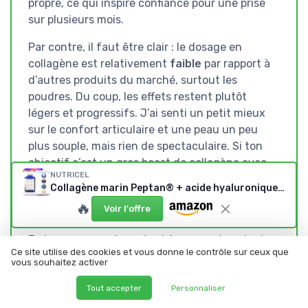
propre, ce qui inspire confiance pour une prise
sur plusieurs mois.
Par contre, il faut être clair : le dosage en
collagène est relativement
faible
par rapport à
d’autres produits du marché, surtout les
poudres. Du coup, les effets restent plutôt
légers et progressifs. J’ai senti un petit mieux
sur le confort articulaire et une peau un peu
plus souple, mais rien de spectaculaire. Si ton
objectif c’est un gros boost de collagène avec
NUTRICEL
des résultats très marqués, tu feras sans doute
Collagène marin Peptan® + acide hyaluronique & vitamines
mieux avec un produit plus concentré, quitte à
🔥
Voir l'offre
sacrifier un peu le côté pratique ou le goût.
Je le recommande surtout à ceux qui veulent :
Ce site utilise des cookies et vous donne le contrôle sur ceux que
un complément global
vous souhaitez activer
peau/articulations/antioxydants, qui se prend
facilement tous les jours, et qui privilégient la
Tout accepter
Personnaliser
qualité des ingrédients et la simplicité