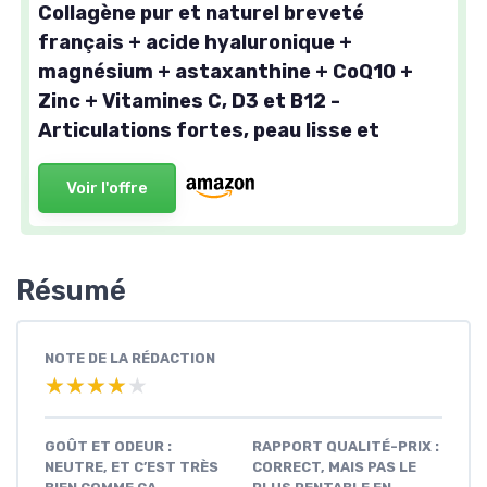
Collagène pur et naturel breveté
français + acide hyaluronique +
magnésium + astaxanthine + CoQ10 +
Zinc + Vitamines C, D3 et B12 -
Articulations fortes, peau lisse et
Voir l'offre
Résumé
NOTE DE LA RÉDACTION
★★★★★
★★★★★
GOÛT ET ODEUR :
RAPPORT QUALITÉ-PRIX :
NEUTRE, ET C’EST TRÈS
CORRECT, MAIS PAS LE