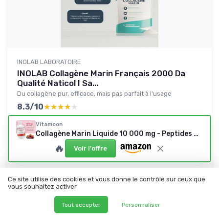
INOLAB LABORATOIRE
INOLAB Collagène Marin Français 2000 Da
Qualité Naticol I Sa...
Du collagène pur, efficace, mais pas parfait à l’usage
8.3/10
★★★★★
★★★★★
Gout
★★★★★
★★★★★
Vitamoon
Rapport qualité-prix
★★★★★
★★★★★
Collagène Marin Liquide 10 000 mg - Peptides Hydrolysés Type 1 & 3 (2000 Daltons) + Acide Hyaluronique, Biotine, Vitamine C - Cure Anti-Âge, Peau & Articulations - Sirop 500ml Fraise
Emballage
★★★★★
★★★★★
🔥
Voir l'offre
Ingredients
★★★★★
★★★★★
Ce site utilise des cookies et vous donne le contrôle sur ceux que
Lire le test produit complet
vous souhaitez activer
Tout accepter
Personnaliser