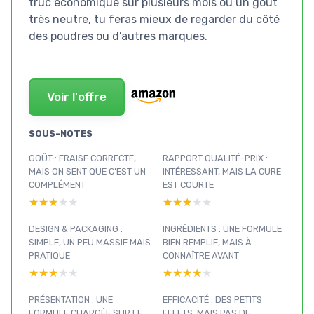
truc économique sur plusieurs mois ou un goût
très neutre, tu feras mieux de regarder du côté
des poudres ou d’autres marques.
Voir l'offre
SOUS-NOTES
GOÛT : FRAISE CORRECTE,
RAPPORT QUALITÉ-PRIX :
MAIS ON SENT QUE C’EST UN
INTÉRESSANT, MAIS LA CURE
COMPLÉMENT
EST COURTE
★★★★★
★★★★★
★★★★★
★★★★★
DESIGN & PACKAGING :
INGRÉDIENTS : UNE FORMULE
SIMPLE, UN PEU MASSIF MAIS
BIEN REMPLIE, MAIS À
PRATIQUE
CONNAÎTRE AVANT
★★★★★
★★★★★
★★★★★
★★★★★
PRÉSENTATION : UNE
EFFICACITÉ : DES PETITS
FORMULE CHARGÉE SUR LE
EFFETS, MAIS PAS DE