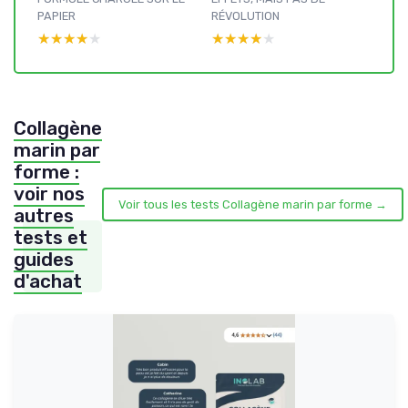
PAPIER
RÉVOLUTION
★★★★★
★★★★★
★★★★★
★★★★★
Collagène
marin par
forme :
voir nos
Voir tous les tests Collagène marin par forme →
autres
tests et
guides
d'achat