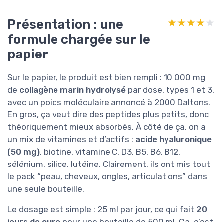
Présentation : une
★★★★★
★★★★★
formule chargée sur le
papier
Sur le papier, le produit est bien rempli : 10 000 mg
de
collagène marin hydrolysé
par dose, types 1 et 3,
avec un poids moléculaire annoncé à 2000 Daltons.
En gros, ça veut dire des peptides plus petits, donc
théoriquement mieux absorbés. À côté de ça, on a
un mix de vitamines et d’actifs :
acide hyaluronique
(50 mg)
, biotine, vitamine C, D3, B5, B6, B12,
sélénium, silice, lutéine. Clairement, ils ont mis tout
le pack “peau, cheveux, ongles, articulations” dans
une seule bouteille.
Le dosage est simple : 25 ml par jour, ce qui fait
20
jours de cure
pour une bouteille de 500 ml. Ça, c’est