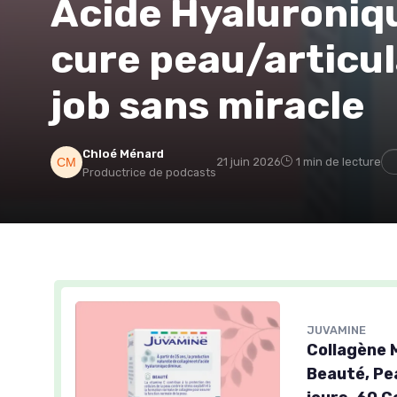
Acide Hyaluroniqu
cure peau/articula
job sans miracle
Chloé Ménard
21 juin 2026
1 min de lecture
Productrice de podcasts
JUVAMINE
Collagène 
Beauté, Pe