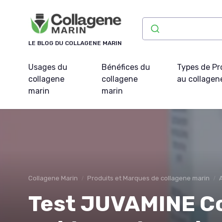
Panneau de gestion des cookies
LE BLOG DU COLLAGENE MARIN
Usages du
Bénéfices du
Types de Pr
collagene
collagene
au collagen
marin
marin
Collagene Marin
Produits et Marques de collagene marin
Test JUVAMINE Co