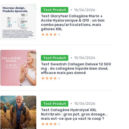
•
15/06/2026
Test Produit
Test Gloryfeel Collagène Marin +
Acide Hyaluronique & Q10 : un bon
combo peau/articulations, mais
gélules XXL
★★★★★
★★★★★
•
15/06/2026
Test Produit
Test Swedish Collagen Deluxe 12 500
mg : du collagène liquide bien dosé,
efficace mais pas donné
★★★★★
★★★★★
•
15/06/2026
Test Produit
Test Collagène Hydrolysé XXL
Nutribrain : gros pot, gros dosage…
mais est-ce que ça vaut le coup ?
★★★★★
★★★★★