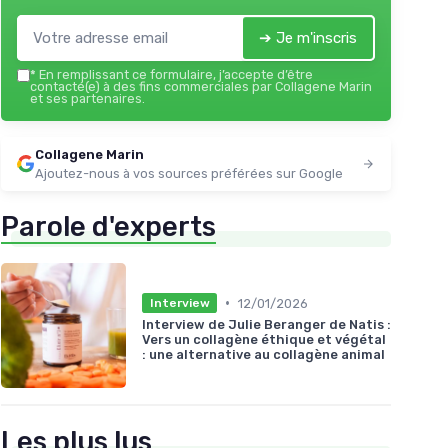
➔ Je m'inscris
*
En remplissant ce formulaire, j’accepte d’être
contacté(e) à des fins commerciales par Collagene Marin
et ses partenaires.
Collagene Marin
Ajoutez-nous à vos sources préférées sur Google
Parole d'experts
•
12/01/2026
Interview
Interview de Julie Beranger de Natis :
Vers un collagène éthique et végétal
: une alternative au collagène animal
Les plus lus