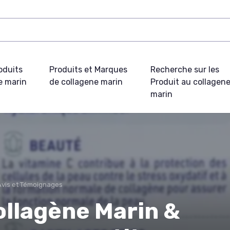
oduits
Produits et Marques
Recherche sur les
e marin
de collagene marin
Produit au collagen
marin
Avis et Témoignages
llagène Marin &