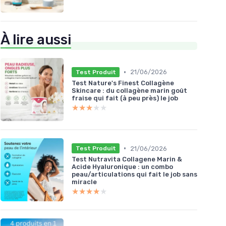
À lire aussi
•
21/06/2026
Test Produit
Test Nature's Finest Collagène
Skincare : du collagène marin goût
fraise qui fait (à peu près) le job
★★★★★
★★★★★
•
21/06/2026
Test Produit
Test Nutravita Collagene Marin &
Acide Hyaluronique : un combo
peau/articulations qui fait le job sans
miracle
★★★★★
★★★★★