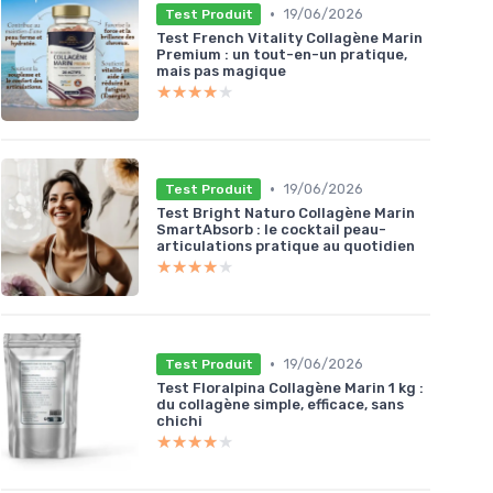
•
19/06/2026
Test Produit
Test French Vitality Collagène Marin
Premium : un tout-en-un pratique,
mais pas magique
★★★★★
★★★★★
•
19/06/2026
Test Produit
Test Bright Naturo Collagène Marin
SmartAbsorb : le cocktail peau-
articulations pratique au quotidien
★★★★★
★★★★★
•
19/06/2026
Test Produit
Test Floralpina Collagène Marin 1 kg :
du collagène simple, efficace, sans
chichi
★★★★★
★★★★★