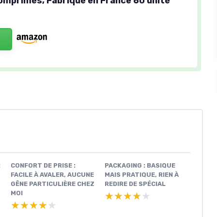
Comprimés, Fabriqué en France 60 unité
:
CONFORT DE PRISE :
PACKAGING : BASIQUE
FACILE À AVALER, AUCUNE
MAIS PRATIQUE, RIEN À
GÊNE PARTICULIÈRE CHEZ
REDIRE DE SPÉCIAL
MOI
★★★★★
★★★★★
★★★★★
★★★★★