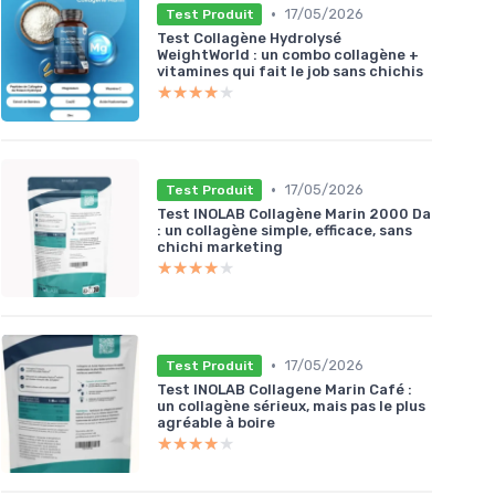
•
17/05/2026
Test Produit
Test Collagène Hydrolysé
WeightWorld : un combo collagène +
vitamines qui fait le job sans chichis
★★★★★
★★★★★
•
17/05/2026
Test Produit
Test INOLAB Collagène Marin 2000 Da
: un collagène simple, efficace, sans
chichi marketing
★★★★★
★★★★★
•
17/05/2026
Test Produit
Test INOLAB Collagene Marin Café :
un collagène sérieux, mais pas le plus
agréable à boire
★★★★★
★★★★★