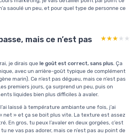
cours marketing, je vais détailler point par point ce
 m’a saoulé un peu, et pour quel type de personne ce
 passe, mais ce n’est pas
★★★★★
★★★★★
ai, je dirais que
le goût est correct, sans plus
. Ça
imique, avec un arrière-goût typique de complément
gène marin). Ce n’est pas dégueu, mais ce n’est pas
es premiers jours, ça surprend un peu, puis on
ts liquides bien plus difficiles à avaler.
 l’ai laissé à température ambiante une fois, j’ai
« net » et ça se boit plus vite. La texture est assez
é. En gros, tu peux l’avaler en deux gorgées, c’est
s, tu ne vas pas adorer, mais ce n’est pas au point de