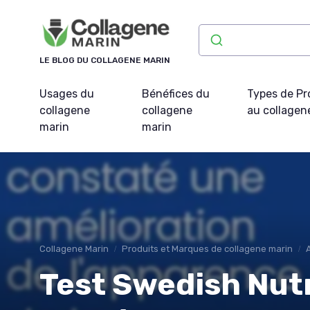
Panneau de gestion des cookies
LE BLOG DU COLLAGENE MARIN
Usages du
Bénéfices du
Types de Pr
collagene
collagene
au collagen
marin
marin
Collagene Marin
Produits et Marques de collagene marin
Test Swedish Nut