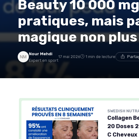
Beauty 10 000 mg 
pratiques, mais pa
magique non plus
Nour Mehdi
17 mai 2026
1 min de lecture
Parta
Expert en sport
SWEDISH NUTR
Collagen B
20 Doses 2
C Cheveux 