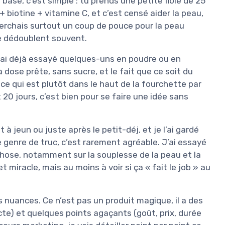
base, c’est simple : tu prends une petite fiole de 25
+ biotine + vitamine C, et c’est censé aider la peau,
cherchais surtout un coup de pouce pour la peau
se dédoublent souvent.
 ai déjà essayé quelques-uns en poudre ou en
e à dose prête, sans sucre, et le fait que ce soit du
ce qui est plutôt dans le haut de la fourchette par
20 jours, c’est bien pour se faire une idée sans
 à jeun ou juste après le petit-déj, et je l’ai gardé
genre de truc, c’est rarement agréable. J’ai essayé
 chose, notamment sur la souplesse de la peau et la
 miracle, mais au moins à voir si ça « fait le job » au
s nuances. Ce n’est pas un produit magique, il a des
cte) et quelques points agaçants (goût, prix, durée