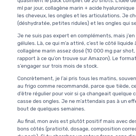
quasiment le pack complet de 20 shots. L’idée de 
ml par jour, collagène marin + acide hyaluronique 
les cheveux, les ongles et les articulations. Je 
(déshydratée, petites ridules) et les ongles qui 
Je ne suis pas expert en compléments, mais j’en
gélules. Là, ce qui m’a attiré, c’est le côté liquid
collagène marin assez dosé (10 000 mg par shot, 
rapport à ce qu’on trouve sur Amazon). Le format 
s’engager sur trois mois de stock.
Concrètement, je l’ai pris tous les matins, souvent
au frigo comme recommandé, parce que tiède, ce 
d’être régulier pour voir si ça changeait quelque
casse des ongles. Je ne m’attendais pas à un effet
bout de quelques semaines.
Au final, mon avis est plutôt positif mais avec de
bons côtés (praticité, dosage, composition corre