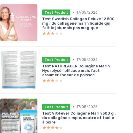
•
17/05/2026
Test Produit
Test Swedish Collagen Deluxe 12 500
mg : du collagène marin liquide qui
fait le job, mais pas magique
★★★★★
★★★★★
•
17/05/2026
Test Produit
Test NATURLAGEN Collagène Marin
Hydrolysé : efficace mais faut
assumer l’odeur de poisson
★★★★★
★★★★★
•
17/05/2026
Test Produit
Test Vit4ever Collagène Marin 500 g :
du collagène simple, neutre et facile
à boire
★★★★★
★★★★★