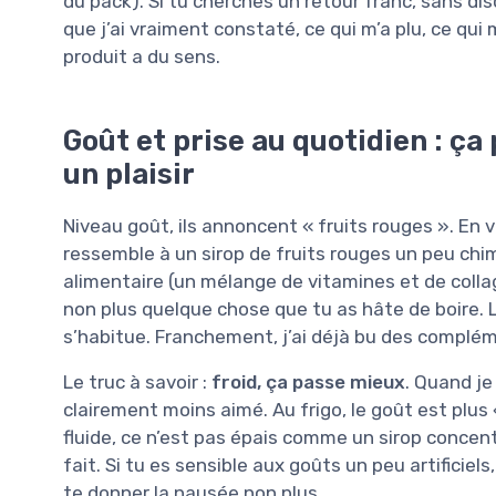
du pack). Si tu cherches un retour franc, sans dis
que j’ai vraiment constaté, ce qui m’a plu, ce qui
produit a du sens.
Goût et prise au quotidien : ça
un plaisir
Niveau goût, ils annoncent « fruits rouges ». En vr
ressemble à un sirop de fruits rouges un peu ch
alimentaire (un mélange de vitamines et de colla
non plus quelque chose que tu as hâte de boire. L
s’habitue. Franchement, j’ai déjà bu des complémen
Le truc à savoir :
froid, ça passe mieux
. Quand je
clairement moins aimé. Au frigo, le goût est plus 
fluide, ce n’est pas épais comme un sirop concentr
fait. Si tu es sensible aux goûts un peu artificiel
te donner la nausée non plus.