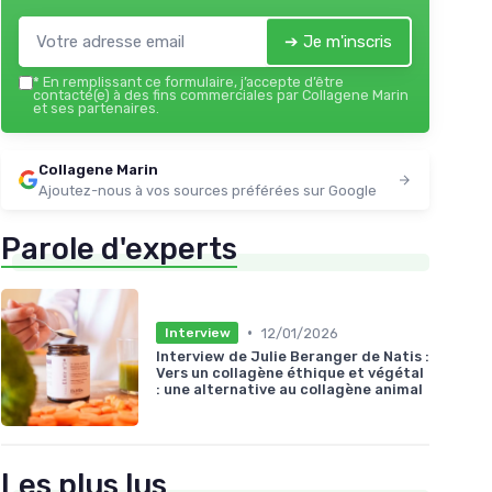
➔ Je m'inscris
*
En remplissant ce formulaire, j’accepte d’être
contacté(e) à des fins commerciales par Collagene Marin
et ses partenaires.
Collagene Marin
Ajoutez-nous à vos sources préférées sur Google
Parole d'experts
•
12/01/2026
Interview
Interview de Julie Beranger de Natis :
Vers un collagène éthique et végétal
: une alternative au collagène animal
Les plus lus