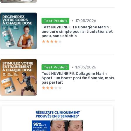
•
17/05/2026
Test Produit
Test NUVILINE Life Collagène Marin :
une cure simple pour articulations et
peau, sans chichis
★★★★★
★★★★★
•
17/05/2026
Test Produit
Test NUVILINE Fit Collagène Marin
Sport : un boost protéiné simple, mais
pas parfait
★★★★★
★★★★★