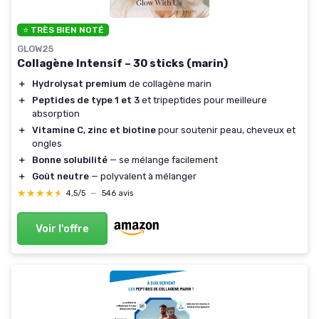
⭐ TRÈS BIEN NOTÉ
GLOW25
Collagène Intensif – 30 sticks (marin)
＋
Hydrolysat premium
de collagène marin
＋
Peptides de type 1 et 3
et tripeptides pour meilleure
absorption
＋
Vitamine C, zinc et biotine
pour soutenir peau, cheveux et
ongles
＋
Bonne solubilité
— se mélange facilement
＋
Goût neutre
— polyvalent à mélanger
★★★★★
★★★★★
4,5/5
—
546 avis
Voir l'offre