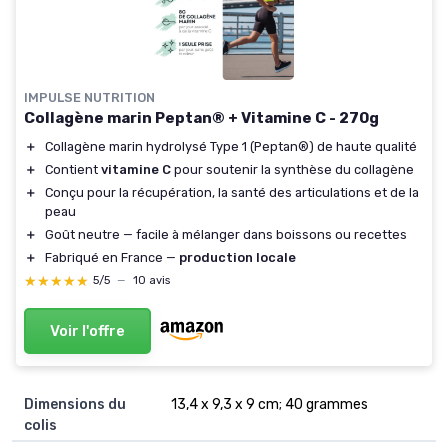
IMPULSE NUTRITION
Collagène marin Peptan® + Vitamine C - 270g
＋
Collagène marin hydrolysé Type 1 (Peptan®) de haute qualité
＋
Contient
vitamine C
pour soutenir la synthèse du collagène
＋
Conçu pour la récupération, la santé des articulations et de la
peau
＋
Goût neutre — facile à mélanger dans boissons ou recettes
＋
Fabriqué en France —
production locale
★★★★★
★★★★★
5/5
—
10 avis
Voir l'offre
Dimensions du
13,4 x 9,3 x 9 cm; 40 grammes
colis