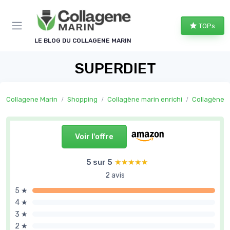
Panneau de gestion des cookies
TOPs
LE BLOG DU COLLAGENE MARIN
SUPERDIET
Collagene Marin
Shopping
Collagène marin enrichi
Collagène mar
Voir l'offre
5 sur 5
★★★★★
★★★★★
2 avis
5 ★
4 ★
3 ★
2 ★