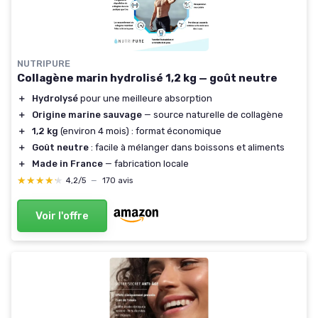
NUTRIPURE
Collagène marin hydrolisé 1,2 kg — goût neutre
＋
Hydrolysé
pour une meilleure absorption
＋
Origine marine sauvage
— source naturelle de collagène
＋
1,2 kg
(environ 4 mois) : format économique
＋
Goût neutre
: facile à mélanger dans boissons et aliments
＋
Made in France
— fabrication locale
★★★★★
★★★★★
4,2/5
—
170 avis
Voir l'offre