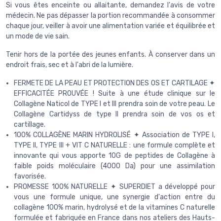
Si vous êtes enceinte ou allaitante, demandez l'avis de votre
médecin. Ne pas dépasser la portion recommandée à consommer
chaque jour, veiller à avoir une alimentation variée et équilibrée et
un mode de vie sain.
Tenir hors de la portée des jeunes enfants. À conserver dans un
endroit frais, sec et à l'abri de la lumière.
FERMETE DE LA PEAU ET PROTECTION DES OS ET CARTILAGE ✦
EFFICACITÉE PROUVÉE ! Suite à une étude clinique sur le
Collagène Naticol de TYPE I et III prendra soin de votre peau. Le
Collagène Cartidyss de type II prendra soin de vos os et
cartillage.
100% COLLAGÈNE MARIN HYDROLISÉ ✦ Association de TYPE I,
TYPE II, TYPE III + VIT C NATURELLE : une formule complète et
innovante qui vous apporte 10G de peptides de Collagène à
faible poids moléculaire (4000 Da) pour une assimilation
favorisée.
PROMESSE 100% NATURELLE ✦ SUPERDIET a développé pour
vous une formule unique, une synergie d'action entre du
collagène 100% marin, hydrolysé et de la vitamines C naturelle
formulée et fabriquée en France dans nos ateliers des Hauts-