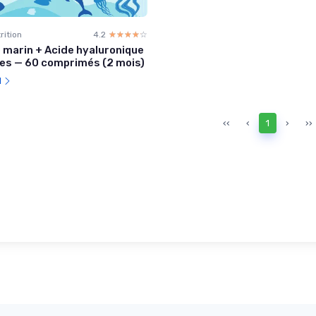
rition
4.2
☆☆☆☆☆
★★★★★
 marin + Acide hyaluronique
es — 60 comprimés (2 mois)
l
‹‹
‹
1
›
››