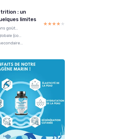
rition : un
uelques limites
★★★★★
★★★★★
ans goût...
obale (co...
secondaire...