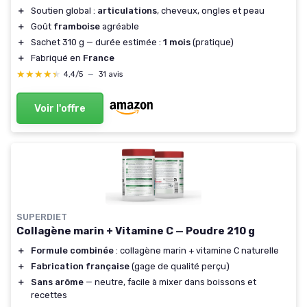
＋
Soutien global :
articulations
, cheveux, ongles et peau
＋
Goût
framboise
agréable
＋
Sachet 310 g — durée estimée :
1 mois
(pratique)
＋
Fabriqué en
France
★★★★★
★★★★★
4,4/5
—
31 avis
Voir l'offre
SUPERDIET
Collagène marin + Vitamine C — Poudre 210 g
＋
Formule combinée
: collagène marin + vitamine C naturelle
＋
Fabrication française
(gage de qualité perçu)
＋
Sans arôme
— neutre, facile à mixer dans boissons et
recettes