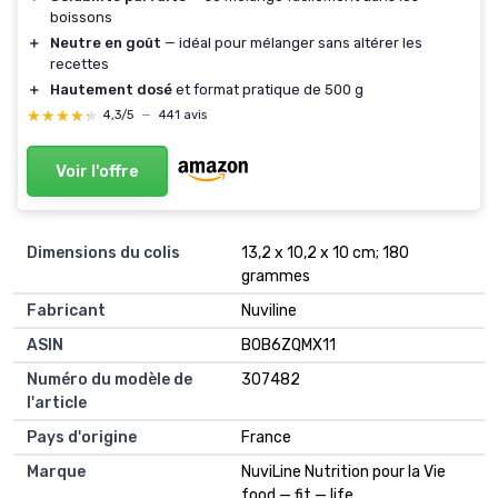
boissons
＋
Neutre en goût
— idéal pour mélanger sans altérer les
recettes
＋
Hautement dosé
et format pratique de 500 g
★★★★★
★★★★★
4,3/5
—
441 avis
Voir l'offre
Dimensions du colis
13,2 x 10,2 x 10 cm; 180
grammes
Fabricant
Nuviline
ASIN
B0B6ZQMX11
Numéro du modèle de
307482
l'article
Pays d'origine
France
Marque
NuviLine Nutrition pour la Vie
food — fit — life