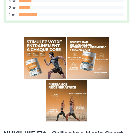
3 ★
2 ★
1 ★