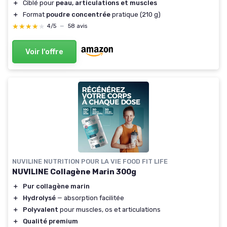
＋
Ciblé pour
peau, articulations et muscles
＋
Format
poudre concentrée
pratique (210 g)
★★★★★
★★★★★
4/5
—
58 avis
Voir l'offre
NUVILINE NUTRITION POUR LA VIE FOOD FIT LIFE
NUVILINE Collagène Marin 300g
＋
Pur collagène marin
＋
Hydrolysé
— absorption facilitée
＋
Polyvalent
pour muscles, os et articulations
＋
Qualité premium