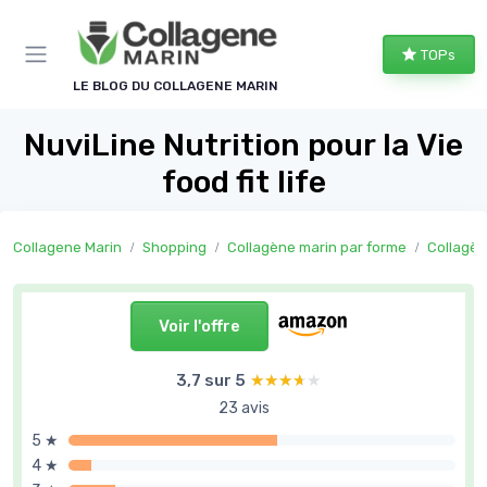
Panneau de gestion des cookies
TOPs
LE BLOG DU COLLAGENE MARIN
NuviLine Nutrition pour la Vie
food fit life
Collagene Marin
Shopping
Collagène marin par forme
Collagèn
Voir l'offre
3,7 sur 5
★★★★★
★★★★★
23 avis
5 ★
4 ★