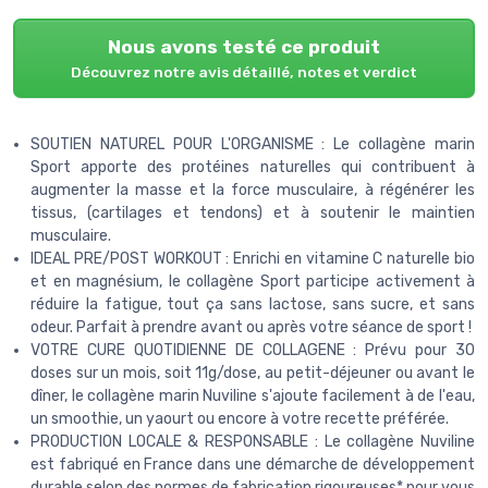
Nous avons testé ce produit
Découvrez notre avis détaillé, notes et verdict
SOUTIEN NATUREL POUR L'ORGANISME : Le collagène marin
Sport apporte des protéines naturelles qui contribuent à
augmenter la masse et la force musculaire, à régénérer les
tissus, (cartilages et tendons) et à soutenir le maintien
musculaire.
IDEAL PRE/POST WORKOUT : Enrichi en vitamine C naturelle bio
et en magnésium, le collagène Sport participe activement à
réduire la fatigue, tout ça sans lactose, sans sucre, et sans
odeur. Parfait à prendre avant ou après votre séance de sport !
VOTRE CURE QUOTIDIENNE DE COLLAGENE : Prévu pour 30
doses sur un mois, soit 11g/dose, au petit-déjeuner ou avant le
dîner, le collagène marin Nuviline s'ajoute facilement à de l'eau,
un smoothie, un yaourt ou encore à votre recette préférée.
PRODUCTION LOCALE & RESPONSABLE : Le collagène Nuviline
est fabriqué en France dans une démarche de développement
durable selon des normes de fabrication rigoureuses* pour vous