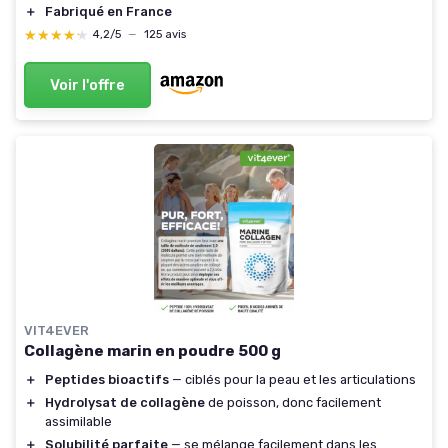
＋
Fabriqué en France
★★★★★
★★★★★
4,2/5
—
125 avis
Voir l'offre
VIT4EVER
Collagène marin en poudre 500 g
＋
Peptides bioactifs
— ciblés pour la peau et les articulations
＋
Hydrolysat de collagène
de poisson, donc facilement
assimilable
＋
Solubilité parfaite
— se mélange facilement dans les