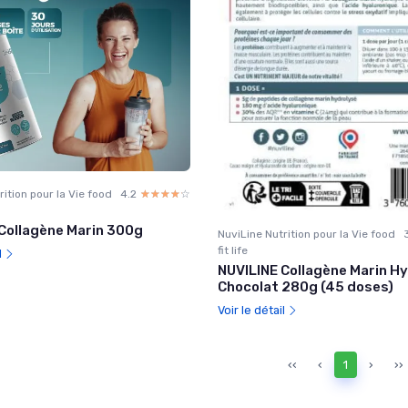
rition pour la Vie food
4.2
☆☆☆☆☆
★★★★★
Collagène Marin 300g
NuviLine Nutrition pour la Vie food
fit life
l
NUVILINE Collagène Marin Hy
Chocolat 280g (45 doses)
Voir le détail
‹‹
‹
1
›
››