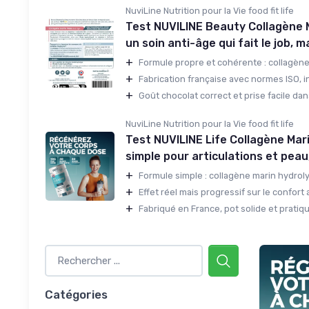
NuviLine Nutrition pour la Vie food fit life
Test NUVILINE Beauty Collagène M
un soin anti-âge qui fait le job, 
+
Formule propre et cohérente : collagène 
+
Fabrication française avec normes ISO, in
+
Goût chocolat correct et prise facile dan
NuviLine Nutrition pour la Vie food fit life
Test NUVILINE Life Collagène Mari
simple pour articulations et peau
+
Formule simple : collagène marin hydrolys
+
Effet réel mais progressif sur le confort ar
+
Fabriqué en France, pot solide et pratiqu
Catégories