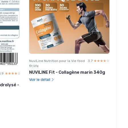
NuviLine Nutrition pour la Vie food
3.7
☆☆☆☆☆
★★★★★
fit life
NUVILINE Fit - Collagène marin 340g
3.9
☆☆☆☆☆
★★★★★
Voir le détail
drolysé -