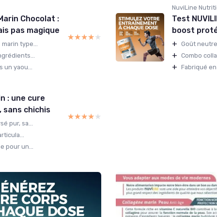
NuviLine Nutriti
arin Chocolat :
Test NUVILI
mais pas magique
boost proté
★★★★★
★★★★★
+
marin type...
Goût neutre
+
grédients...
Combo colla
+
s un yaou...
Fabriqué en 
n : une cure
, sans chichis
★★★★★
★★★★★
é pur, sa...
ticula...
e pour un...