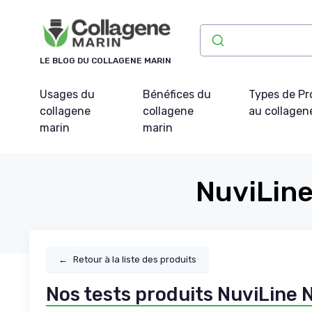
Panneau de gestion des cookies
LE BLOG DU COLLAGENE MARIN
Usages du
Bénéfices du
Types de Pr
collagene
collagene
au collagen
marin
marin
NuviLine 
←
Retour à la liste des produits
Nos tests produits NuviLine Nu