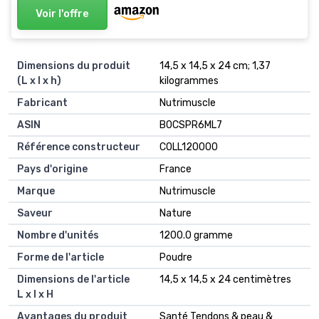
Voir l'offre
Dimensions du produit
14,5 x 14,5 x 24 cm; 1,37
(L x l x h)
kilogrammes
Fabricant
Nutrimuscle
ASIN
B0CSPR6ML7
Référence constructeur
COLL120000
Pays d'origine
France
Marque
Nutrimuscle
Saveur
Nature
Nombre d'unités
1200.0 gramme
Forme de l'article
Poudre
Dimensions de l'article
14,5 x 14,5 x 24 centimètres
L x l x H
Avantages du produit
Santé Tendons & peau &