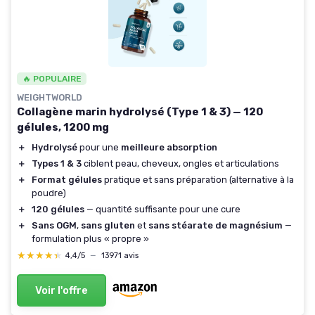
🔥 POPULAIRE
WEIGHTWORLD
Collagène marin hydrolysé (Type 1 & 3) — 120
gélules, 1200 mg
＋
Hydrolysé
pour une
meilleure absorption
＋
Types 1 & 3
ciblent peau, cheveux, ongles et articulations
＋
Format gélules
pratique et sans préparation (alternative à la
poudre)
＋
120 gélules
— quantité suffisante pour une cure
＋
Sans OGM
,
sans gluten
et
sans stéarate de magnésium
—
formulation plus « propre »
★★★★★
★★★★★
4,4/5
—
13971 avis
Voir l'offre