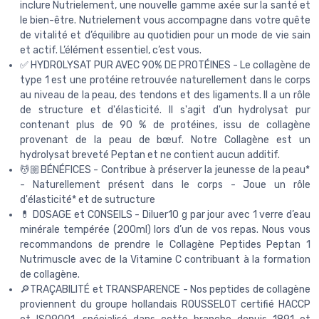
inclure Nutrielement, une nouvelle gamme axée sur la santé et
le bien-être. Nutrielement vous accompagne dans votre quête
de vitalité et d’équilibre au quotidien pour un mode de vie sain
et actif. L’élément essentiel, c’est vous.
✅ HYDROLYSAT PUR AVEC 90% DE PROTÉINES - Le collagène de
type 1 est une protéine retrouvée naturellement dans le corps
au niveau de la peau, des tendons et des ligaments. Il a un rôle
de structure et d'élasticité. Il s'agit d'un hydrolysat pur
contenant plus de 90 % de protéines, issu de collagène
provenant de la peau de bœuf. Notre Collagène est un
hydrolysat breveté Peptan et ne contient aucun additif.
💆🏼BÉNÉFICES - Contribue à préserver la jeunesse de la peau*
- Naturellement présent dans le corps - Joue un rôle
d'élasticité* et de sutructure
💊 DOSAGE et CONSEILS - Diluer10 g par jour avec 1 verre d’eau
minérale tempérée (200ml) lors d’un de vos repas. Nous vous
recommandons de prendre le Collagène Peptides Peptan 1
Nutrimuscle avec de la Vitamine C contribuant à la formation
de collagène.
🔎TRAÇABILITÉ et TRANSPARENCE - Nos peptides de collagène
proviennent du groupe hollandais ROUSSELOT certifié HACCP