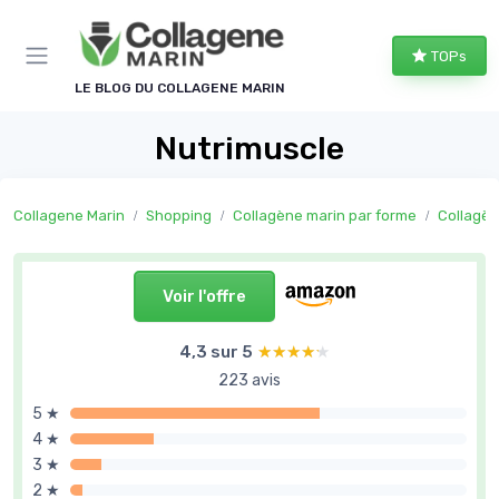
Panneau de gestion des cookies
TOPs
LE BLOG DU COLLAGENE MARIN
Nutrimuscle
Collagene Marin
Shopping
Collagène marin par forme
Collagèn
Voir l'offre
4,3 sur 5
★★★★★
★★★★★
223 avis
5 ★
4 ★
3 ★
2 ★