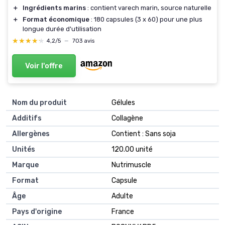
＋
Ingrédients marins
: contient varech marin, source naturelle
＋
Format économique
: 180 capsules (3 x 60) pour une plus
longue durée d'utilisation
★★★★★
★★★★★
4,2/5
—
703 avis
Voir l'offre
Nom du produit
‎Gélules
Additifs
‎Collagène
Allergènes
‎Contient : Sans soja
Unités
‎120.00 unité
Marque
‎Nutrimuscle
Format
‎Capsule
Âge
‎Adulte
Pays d'origine
‎France