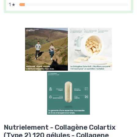
1 ★
Nutrielement - Collagène Colartix
(Type 2) 120 gélules - Collagene