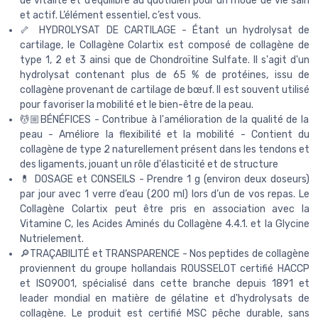
de vitalité et d’équilibre au quotidien pour un mode de vie sain
et actif. L’élément essentiel, c’est vous.
🦴 HYDROLYSAT DE CARTILAGE - Étant un hydrolysat de
cartilage, le Collagène Colartix est composé de collagène de
type 1, 2 et 3 ainsi que de Chondroïtine Sulfate. Il s'agit d'un
hydrolysat contenant plus de 65 % de protéines, issu de
collagène provenant de cartilage de bœuf. Il est souvent utilisé
pour favoriser la mobilité et le bien-être de la peau.
💆🏼BÉNÉFICES - Contribue à l'amélioration de la qualité de la
peau - Améliore la flexibilité et la mobilité - Contient du
collagène de type 2 naturellement présent dans les tendons et
des ligaments, jouant un rôle d'élasticité et de structure
💊 DOSAGE et CONSEILS - Prendre 1 g (environ deux doseurs)
par jour avec 1 verre d’eau (200 ml) lors d’un de vos repas. Le
Collagène Colartix peut être pris en association avec la
Vitamine C, les Acides Aminés du Collagène 4.4.1. et la Glycine
Nutrielement.
🔎TRAÇABILITÉ et TRANSPARENCE - Nos peptides de collagène
proviennent du groupe hollandais ROUSSELOT certifié HACCP
et ISO9001, spécialisé dans cette branche depuis 1891 et
leader mondial en matière de gélatine et d'hydrolysats de
collagène. Le produit est certifié MSC pêche durable, sans