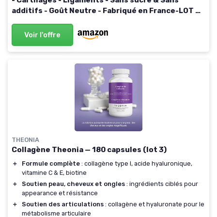
- Cartilages - Ligaments - Sans sucre & Sans
additifs - Goût Neutre - Fabriqué en France-LOT DE
2 x 210g
Voir l'offre
THEONIA
Collagène Theonia — 180 capsules (lot 3)
＋
Formule complète
: collagène type I, acide hyaluronique,
vitamine C & E, biotine
＋
Soutien peau, cheveux et ongles
: ingrédients ciblés pour
appearance et résistance
＋
Soutien des articulations
: collagène et hyaluronate pour le
métabolisme articulaire