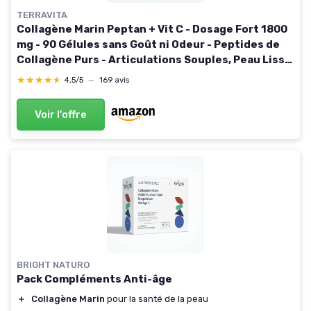
TERRAVITA
Collagène Marin Peptan + Vit C - Dosage Fort 1800
mg - 90 Gélules sans Goût ni Odeur - Peptides de
Collagène Purs - Articulations Souples, Peau Lisse
et Hydratée - Filière 100% Française - Terravita
★★★★★
★★★★★
4,5/5
—
169 avis
Voir l'offre
BRIGHT NATURO
Pack Compléments Anti-âge
＋
Collagène Marin
pour la santé de la peau