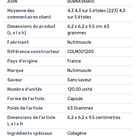
ASIN
B08NXV6BR5
Moyenne des
4,3 4,3 sur 5 étoiles (223) 4,3
commentaires client
sur 5 étoiles
Dimensions du produit
6,2 x 6,2 x 9,5 cm; 63
(L x l x h)
grammes
Fabricant
Nutrimuscle
Référence constructeur
COLMG01200
Pays d'origine
France
Marque
Nutrimuscle
Saveur
Sans saveur
Nombre d'unités
120.00 unité
Forme de l'article
Capsule
Poids de l'article
63 Grammes
Dimensions de l'article
6,2 x 6,2 x 9,5 centimètres
L x l x H
Ingrédients spéciaux
Collagène