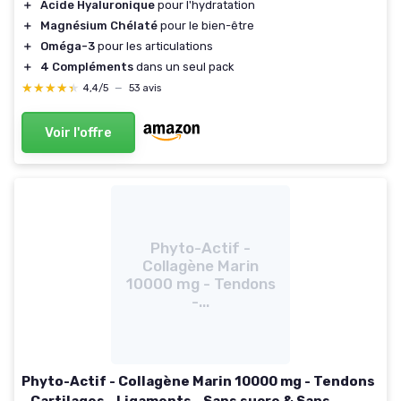
＋
Acide Hyaluronique
pour l'hydratation
＋
Magnésium Chélaté
pour le bien-être
＋
Oméga-3
pour les articulations
＋
4 Compléments
dans un seul pack
★★★★★
★★★★★
4,4/5
—
53 avis
Voir l'offre
Phyto-Actif -
Collagène Marin
10000 mg - Tendons
-...
Phyto-Actif - Collagène Marin 10000 mg - Tendons