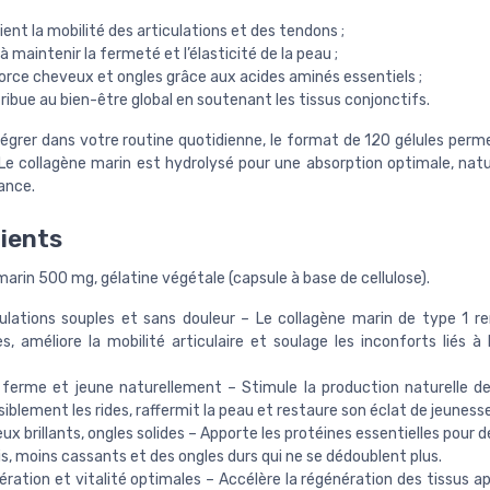
tient la mobilité des articulations et des tendons ;
e à maintenir la fermeté et l’élasticité de la peau ;
force cheveux et ongles grâce aux acides aminés essentiels ;
tribue au bien-être global en soutenant les tissus conjonctifs.
ntégrer dans votre routine quotidienne, le format de 120 gélules perm
 Le collagène marin est hydrolysé pour une absorption optimale, natu
nce.
ients
arin 500 mg, gélatine végétale (capsule à base de cellulose).
ulations souples et sans douleur – Le collagène marin de type 1 r
es, améliore la mobilité articulaire et soulage les inconforts liés à
erme et jeune naturellement – Stimule la production naturelle de
isiblement les rides, raffermit la peau et restaure son éclat de jeunesse
ux brillants, ongles solides – Apporte les protéines essentielles pour
is, moins cassants et des ongles durs qui ne se dédoublent plus.
ration et vitalité optimales – Accélère la régénération des tissus apr