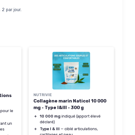
2 par jour.
NUTRIVIE
tions
Collagène marin Naticol 10 000
mg - Type I&III - 300 g
 pour le
＋
10 000 mg
indiqué (apport élevé
déclaré)
rant un
＋
Type I & III
— ciblé articulations,
nes
cartilages et peau