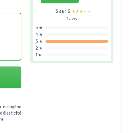
3 sur 5
★★★★★
★★★★★
1 avis
5 ★
4 ★
3 ★
2 ★
1 ★
u collagène
d’élasticité
re.