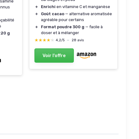
osamine
＋
Enrichi
en vitamine C et manganèse
connus
＋
Goût cacao
— alternative aromatisée
agréable pour certains
çabilité
s
＋
Format poudre 300 g
— facile à
doser et à mélanger
220 g
★★★★★
★★★★★
4,2/5
—
28 avis
Voir l'offre