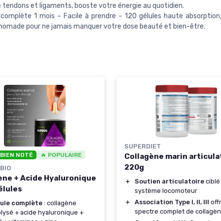
 tendons et ligaments, booste votre énergie au quotidien.
complète 1 mois – Facile à prendre – 120 gélules haute absorption, 
omade pour ne jamais manquer votre dose beauté et bien-être.
SUPERDIET
 BIEN NOTÉ
🔥 POPULAIRE
Collagène marin articula
220g
BIO
ène + Acide Hyaluronique
＋
Soutien articulatoire
ciblé
élules
système locomoteur
＋
Association Type I, II, III
off
ule complète
: collagène
spectre complet de collagè
lysé + acide hyaluronique +