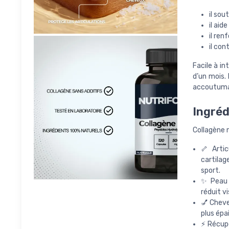
il sou
il aid
il ren
il con
Facile à i
d’un mois.
accoutuma
Ingréd
Collagène m
🦴 Artic
cartilag
sport.
✨ Peau f
réduit v
💅 Cheve
plus épa
⚡ Récupé