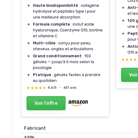
CoQ10
＋
Haute biodisponibilité
: collagène
＋
Anti
hydrolysé et peptides type I pour
et les
une meilleure absorption
＋
120 
＋
Formule complète
: inclut acide
une 
hyaluronique, Coenzyme Q10, biotine
＋
Pept
et vitamine C
pour 
＋
Multi-cible
: conçu pour peau,
＋
Anti
cheveux, ongles et articulations
Q10 e
＋
Grand conditionnement
: 150
★★★★
★★★★
gélules — jusqu'à 5 mois selon la
posologie
Voir
＋
Pratique
: gélules faciles à prendre
au quotidien
★★★★★
★★★★★
4,6/5
—
651 avis
Voir l'offre
Fabricant
ASIN