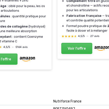
 + vitamines + zinc
＋
Complément titré
en gluc
et chondroïtine — actifs re
-âge
: ciblé pour la peau, les os
pour les articulations
 articulations
＋
Fabrication française
— tra
gélules
: quantité pratique pour
et contrôle qualité potentiel
cure
＋
Format poudre pratique de
ides de collagène
(hydrolysé)
facile à doser et à mélanger
une meilleure absorption
★★★★★
★★★★★
4,5/5
—
27 avis
oxydant
: contient Coenzyme
t vitamine C
★
★
4,5/5
—
5164 avis
Voir l'offre
 l'offre
Nutriforce France
B0FT3YQ49J