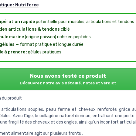
utique :
Nutriforce
pération rapide
potentielle pour muscles, articulations et tendons
ien articulations & tendons
ciblé
ule marine
(origine poisson) riche en peptides
gélules
— format pratique et longue durée
le à prendre
: gélules pratiques
Nous avons testé ce produit
Découvrez notre avis détaillé, notes et verdict
 du produit
articulations souples, peau ferme et cheveux renforcés grâce a
lules. Avec l’âge, le collagène naturel diminue, entraînant une perte 
 une fragilité des cheveux et des ongles, ainsi qu’un inconfort articulai
nt alimentaire agit sur plusieurs fronts :