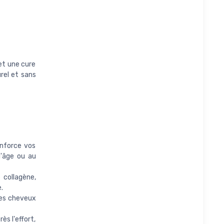
et une cure
rel et sans
enforce vos
 l'âge ou au
 collagène,
.
 des cheveux
ès l'effort,