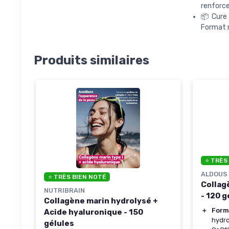
renforce
📦 Cure 
Format n
Produits similaires
⭐ TRÈS
ALDOUS 
⭐ TRÈS BIEN NOTÉ
Collag
NUTRIBRAIN
- 120 g
Collagène marin hydrolysé +
＋
Form
Acide hyaluronique - 150
hydro
gélules