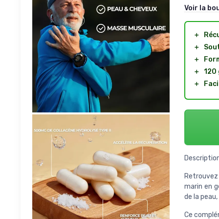
Voir la bo
＋
Récu
＋
Sout
＋
Form
＋
120 
＋
Faci
Description
Retrouvez 
marin en gé
de la peau,
Ce compléme