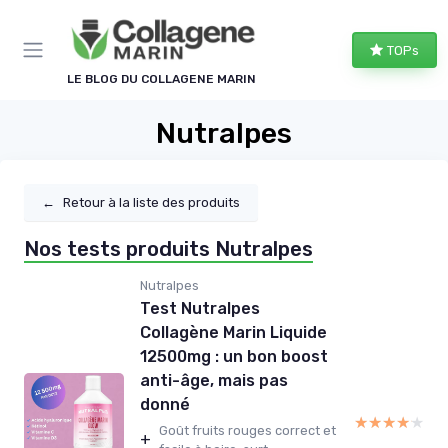
Panneau de gestion des cookies
TOPs
LE BLOG DU COLLAGENE MARIN
Nutralpes
←
Retour à la liste des produits
Nos tests produits Nutralpes
Nutralpes
Test Nutralpes
Collagène Marin Liquide
12500mg : un bon boost
anti-âge, mais pas
donné
★★★★★
★★★★★
Goût fruits rouges correct et
+