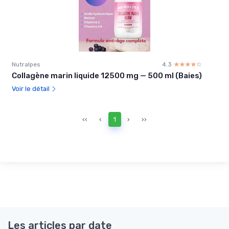
Nutralpes
4.3
☆☆☆☆☆
★★★★★
Collagène marin liquide 12500 mg — 500 ml (Baies)
Voir le détail
‹‹
‹
1
›
››
Les articles par date