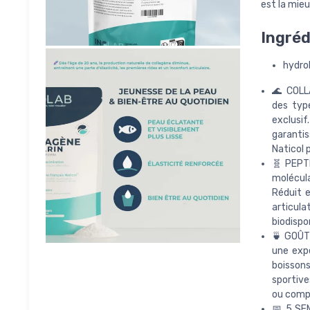
est la mie
Ingréd
hydrol
🌊 COLL
des typ
exclusif
garantis
Naticol 
🧬 PEPTI
molécula
Réduit e
articul
biodispon
🍵 GOÛT 
une exp
boissons
sportive
ou compo
📅 5 SEM