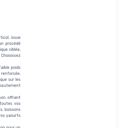
col, issue
 un procédé
ique ciblée,
 Choisissez
aible poids
 renforcée.
que sur les
 hautement
on, offrant
 toutes vos
s, boissons
 vos yaourts
ion pour un