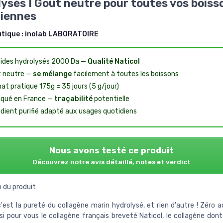
ysés I Goût neutre pour toutes vos boiss
diennes
utique :
inolab LABORATOIRE
ides hydrolysés 2000 Da —
Qualité Naticol
 neutre —
se mélange
facilement à toutes les boissons
at pratique 175g = 35 jours (5 g/jour)
iqué en France —
traçabilité
potentielle
édient purifié adapté aux usages quotidiens
Nous avons testé ce produit
Découvrez notre avis détaillé, notes et verdict
 du produit
est la pureté du collagène marin hydrolysé, et rien d'autre ! Zéro a
i pour vous le collagène français breveté Naticol, le collagène dont 