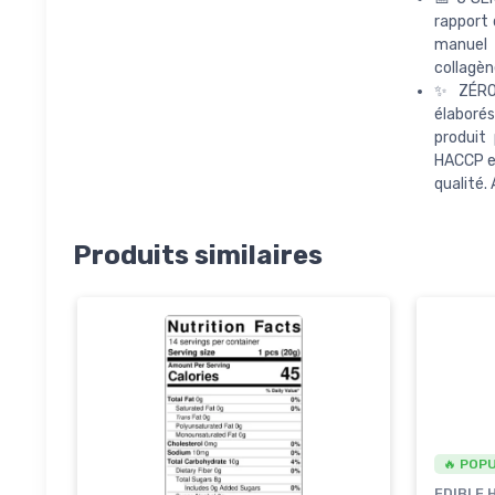
rapport 
manuel 
collagèn
✨ ZÉRO 
élaborés
produit
HACCP et
qualité.
Produits similaires
🔥 POP
EDIBLE 