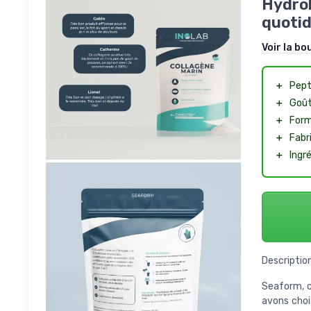
Hydrol
quoti
Voir la bo
＋
Pept
＋
Goût
＋
Form
＋
Fabr
＋
Ingr
Description
Seaform, c'
avons chois