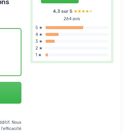
ons
4,3 sur 5
★★★★★
★★★★★
264 avis
5 ★
4 ★
3 ★
2 ★
1 ★
dditif. Nous
l'efficacité