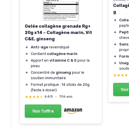
Collag
g
＋
Coll
pepti
Gelée collagène grenade Rg+
20g x14 – Collagène marin, Vit
＋
Pept
cheve
C&E, ginseng
＋
Sans 
＋
Anti-âge
revendiqué
prop
＋
Contient
collagène marin
＋
Form
＋
Apport en
vitamine C & E
pour la
＋
Usag
peau
souti
＋
Concentré de
ginseng
pour le
★★★★
★★★★
soutien immunitaire
＋
Format pratique : 14 sticks de 20g
Voir
(facile à doser)
★★★★★
★★★★★
4,4/5
—
706 avis
Voir l'offre