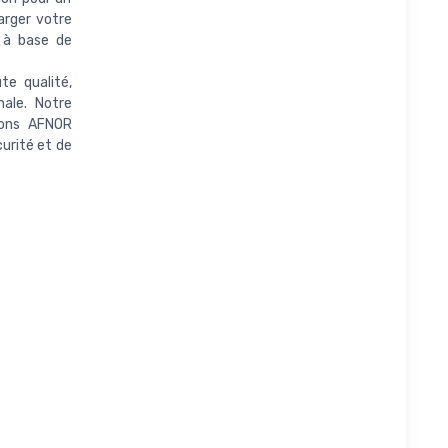
arger votre
s à base de
e qualité,
male. Notre
tions AFNOR
urité et de