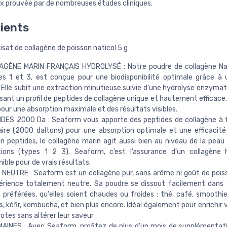
ux prouvée par de nombreuses études cliniques.
ients
isat de collagène de poisson naticol 5 g
AGÈNE MARIN FRANÇAIS HYDROLYSÉ : Notre poudre de collagène Nati
es 1 et 3, est conçue pour une biodisponibilité optimale grâce à
. Elle subit une extraction minutieuse suivie d'une hydrolyse enzymat
sant un profil de peptides de collagène unique et hautement efficace.
pour une absorption maximale et des résultats visibles.
DES 2000 Da : Seaform vous apporte des peptides de collagène à f
ire (2000 daltons) pour une absorption optimale et une efficacité
n peptides, le collagène marin agit aussi bien au niveau de la peau 
ations (types 1 2 3). Seaform, c’est l’assurance d’un collagène
ible pour de vrais résultats.
NEUTRE : Seaform est un collagène pur, sans arôme ni goût de poiss
érience totalement neutre. Sa poudre se dissout facilement dans
 préférées, qu'elles soient chaudes ou froides : thé, café, smoothie
s, kéfir, kombucha, et bien plus encore. Idéal également pour enrichir
tes sans altérer leur saveur
AINES : Avec Seaform, profitez de plus d'un mois de supplémentat