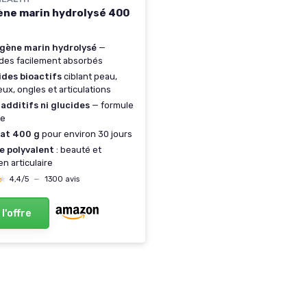
ène marin hydrolysé 400
agène marin hydrolysé
—
des facilement absorbés
ides bioactifs
ciblant peau,
ux, ongles et articulations
additifs ni glucides
— formule
re
at 400 g
pour environ 30 jours
e polyvalent
: beauté et
en articulaire
★
★
4,4/5
—
1300 avis
 l'offre