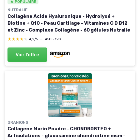
🔥 POPULAIRE
NUTRALIE
Collagène Acide Hyaluronique - Hydrolysé +
Biotine + Q10 - Peau Cartilage - Vitamines C D B12
et Zinc - Complexe Collagène - 60 gélules Nutralie
★★★★★
★★★★★
4,2/5
—
4505 avis
Voir l'offre
GRANIONS
Collagene Marin Poudre - CHONDROSTEO +
Articulations - glucosamine chondroitine msm -