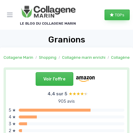
Panneau de gestion des cookies
TOPs
LE BLOG DU COLLAGENE MARIN
Granions
Collagene Marin
Shopping
Collagène marin enrichi
Collagène marin 
Voir l'offre
4,4 sur 5
★★★★★
★★★★★
905 avis
5 ★
4 ★
3 ★
2 ★