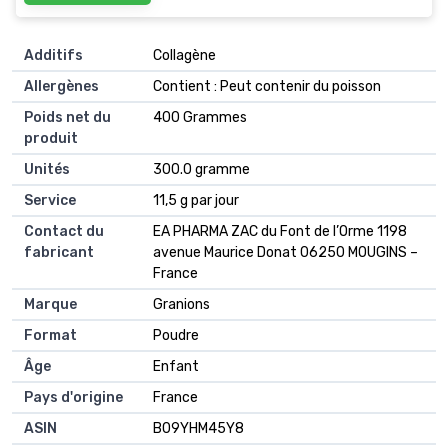
Additifs
‎Collagène
Allergènes
‎Contient : Peut contenir du poisson
Poids net du
‎400 Grammes
produit
Unités
‎300.0 gramme
Service
‎11,5 g par jour
Contact du
‎EA PHARMA ZAC du Font de l’Orme 1198
fabricant
avenue Maurice Donat 06250 MOUGINS –
France
Marque
‎Granions
Format
‎Poudre
Âge
‎Enfant
Pays d'origine
‎France
ASIN
B09YHM45Y8