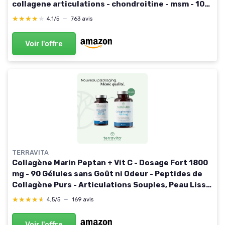
collagene articulations - chondroitine - msm - 10g
PAR JOUR - Goût Fruits Rouges - 280 g
★★★★★
★★★★★
4,1/5
—
763 avis
Chondrostéo + Collagène Pot 280 g
Voir l'offre
TERRAVITA
Collagène Marin Peptan + Vit C - Dosage Fort 1800
mg - 90 Gélules sans Goût ni Odeur - Peptides de
Collagène Purs - Articulations Souples, Peau Lisse
et Hydratée - Filière 100% Française - Terravita
★★★★★
★★★★★
4,5/5
—
169 avis
Voir l'offre