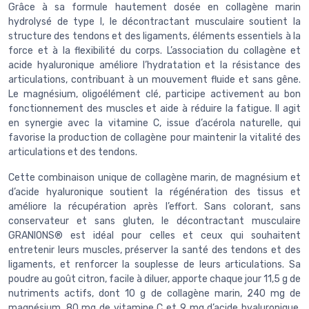
Grâce à sa formule hautement dosée en collagène marin
hydrolysé de type I, le décontractant musculaire soutient la
structure des tendons et des ligaments, éléments essentiels à la
force et à la flexibilité du corps. L’association du collagène et
acide hyaluronique améliore l’hydratation et la résistance des
articulations, contribuant à un mouvement fluide et sans gêne.
Le magnésium, oligoélément clé, participe activement au bon
fonctionnement des muscles et aide à réduire la fatigue. Il agit
en synergie avec la vitamine C, issue d’acérola naturelle, qui
favorise la production de collagène pour maintenir la vitalité des
articulations et des tendons.
Cette combinaison unique de collagène marin, de magnésium et
d’acide hyaluronique soutient la régénération des tissus et
améliore la récupération après l’effort. Sans colorant, sans
conservateur et sans gluten, le décontractant musculaire
GRANIONS® est idéal pour celles et ceux qui souhaitent
entretenir leurs muscles, préserver la santé des tendons et des
ligaments, et renforcer la souplesse de leurs articulations. Sa
poudre au goût citron, facile à diluer, apporte chaque jour 11,5 g de
nutriments actifs, dont 10 g de collagène marin, 240 mg de
magnésium, 80 mg de vitamine C et 9 mg d’acide hyaluronique,