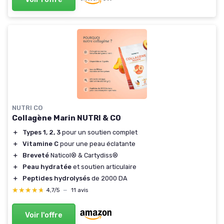
NUTRI CO
Collagène Marin NUTRI & CO
＋
Types 1, 2, 3
pour un soutien complet
＋
Vitamine C
pour une peau éclatante
＋
Breveté
Naticol® & Cartydiss®
＋
Peau hydratée
et soutien articulaire
＋
Peptides hydrolysés
de 2000 DA
★★★★★
★★★★★
4,7/5
—
11 avis
Voir l'offre