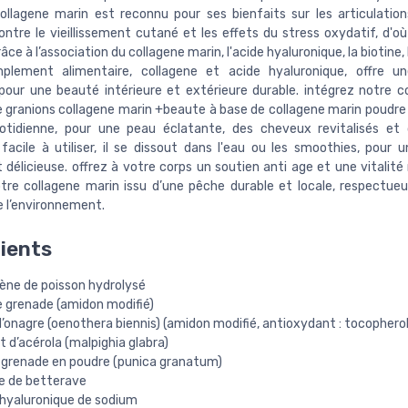
ollagene marin est reconnu pour ses bienfaits sur les articulation
ontre le vieillissement cutané et les effets du stress oxydatif, d'où
râce à l’association du collagene marin, l'acide hyaluronique, la biotine,
plement alimentaire, collagene et acide hyaluronique, offre un
pour une beauté intérieure et extérieure durable. intégrez notre
e granions collagene marin +beaute à base de collagene marin poudre
otidienne, pour une peau éclatante, des cheveux revitalisés et
 facile à utiliser, il se dissout dans l'eau ou les smoothies, pour u
 délicieuse. offrez à votre corps un soutien anti age et une vitalit
tre collagene marin issu d’une pêche durable et locale, respectue
e l’environnement.
ients
gène de poisson hydrolysé
 grenade (amidon modifié)
d’onagre (oenothera biennis) (amidon modifié, antioxydant : tocopherol
t d’acérola (malpighia glabra)
e grenade en poudre (punica granatum)
e de betterave
 hyaluronique de sodium