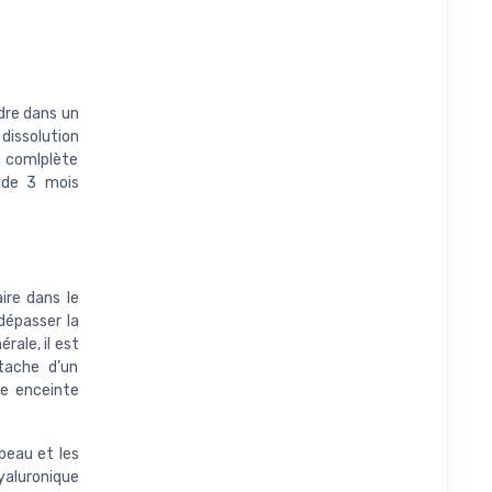
udre dans un
 dissolution
n comlplète
e de 3 mois
ire dans le
dépasser la
rale, il est
tache d’un
me enceinte
peau et les
yaluronique