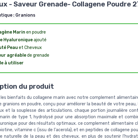
x - Saveur Grenade- Collagene Poudre 
utique :
Granions
agène Marin
en poudre
e Hyaluronique
ajouté
uté Peau
et Cheveux
ur agréable
de grenade
le à utiliser
ption du produit
les bienfaits du collagene marin avec notre complement alimentair
 granions en poudre, conçu pour améliorer la beauté de votre peau, 
x et la souplesse des articulations. chaque portion journalière con
marin de type 1, hydrolysé pour une absorption maximale et comb
aluronique pour des résultats optimaux. ce complement alimentaire 
biotine, vitamine c (issu de l'acerola), et en peptides de collagene po
re naturelle de la peau et des cheveux. en plus de soutenir l'hydrat