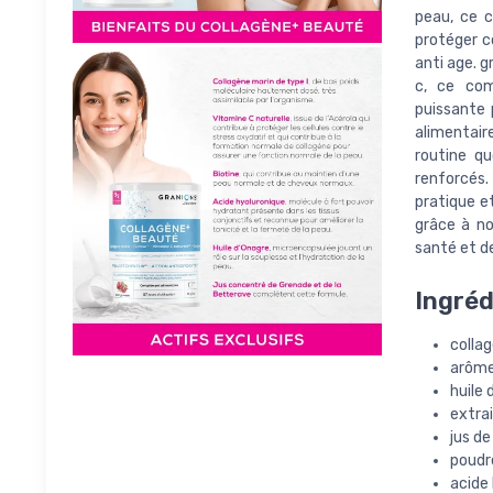
peau, ce c
protéger c
anti age. g
c, ce com
puissante 
alimentair
routine qu
renforcés.
pratique et
grâce à no
santé et d
Ingréd
colla
arôme
huile 
extrai
jus d
poudr
acide