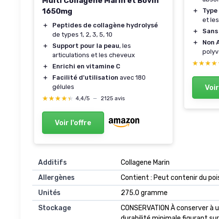
Multi Collagène Marin et Bovin
＋
Type 
1650mg
et le
＋
Peptides de collagène hydrolysé
＋
Sans
de types 1, 2, 3, 5, 10
＋
Non 
＋
Support pour la peau
, les
polyv
articulations et les cheveux
★★★★
★★★★
＋
Enrichi en vitamine C
＋
Facilité d'utilisation
avec 180
Voir
gélules
★★★★★
★★★★★
4,4/5
—
2125 avis
Voir l'offre
Additifs
‎Collagene Marin
Allergènes
‎Contient : Peut contenir du po
Unités
‎275.0 gramme
Stockage
‎CONSERVATION À conserver à un
durabilité minimale figurant su