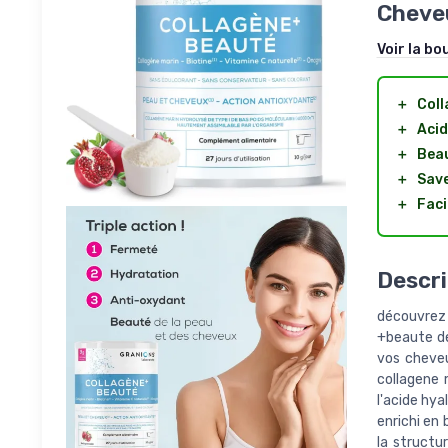
Cheveu
Voir la bo
＋
Coll
＋
Acid
＋
Bea
＋
Save
＋
Faci
Descri
découvrez 
+beaute de
vos cheveu
collagene 
l'acide hy
enrichi en 
la structu