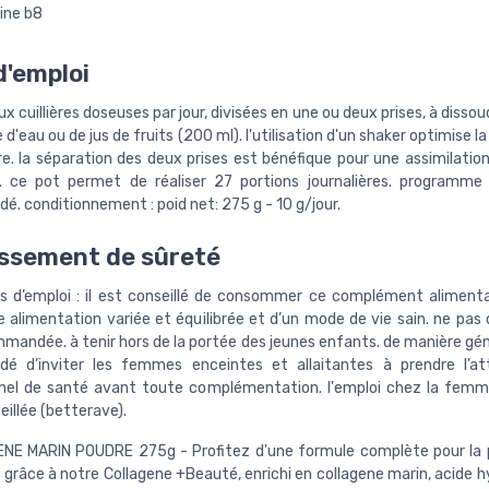
ine b8
'emploi
x cuillières doseuses par jour, divisées en une ou deux prises, à disso
 d'eau ou de jus de fruits (200 ml). l'utilisation d'un shaker optimise la
re. la séparation des deux prises est bénéfique pour une assimilatio
. ce pot permet de réaliser 27 portions journalières. programm
. conditionnement : poid net: 275 g - 10 g/jour.
ssement de sûreté
s d’emploi : il est conseillé de consommer ce complément alimenta
e alimentation variée et équilibrée et d’un mode de vie sain. ne pas 
andée. à tenir hors de la portée des jeunes enfants. de manière géné
é d’inviter les femmes enceintes et allaitantes à prendre l’at
nel de santé avant toute complémentation. l'emploi chez la fem
illée (betterave).
NE MARIN POUDRE 275g - Profitez d'une formule complète pour la 
grâce à notre Collagene +Beauté, enrichi en collagene marin, acide h