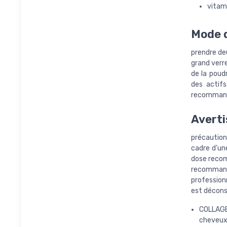
vitam
Mode d
prendre deu
grand verre
de la poud
des actifs
recommandé
Averti
précaution
cadre d’un
dose recomm
recommand
profession
est déconse
COLLAGE
cheveux 