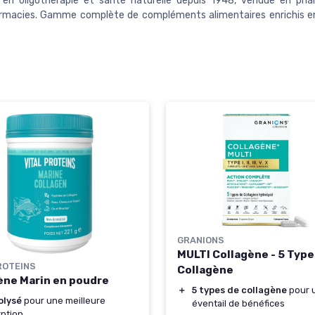
 en oligothérapie et santé naturelle depuis 1948, vendue en pha
rmacies. Gamme complète de compléments alimentaires enrichis en
GRANIONS
MULTI Collagène - 5 Type
ROTEINS
Collagène
ène Marin en poudre
＋
5 types de collagène
pour u
olysé
pour une meilleure
éventail de bénéfices
ption