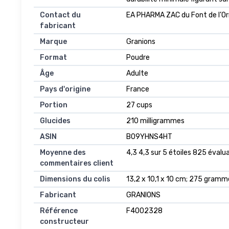
Contact du
‎EA PHARMA ZAC du Font de l’
fabricant
Marque
‎Granions
Format
‎Poudre
Âge
‎Adulte
Pays d'origine
‎France
Portion
‎27 cups
Glucides
‎210 milligrammes
ASIN
B09YHNS4HT
Moyenne des
4,3 4,3 sur 5 étoiles 825 évalua
commentaires client
Dimensions du colis
13,2 x 10,1 x 10 cm; 275 gramm
Fabricant
GRANIONS
Référence
F4002328
constructeur