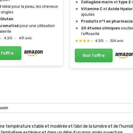
＋
Collagène marin
et
type 2
i
I
idéal pour la peau, les cheveux
＋
Vitamine C
et
Acide Hyalu
s ongles
ajoutés
 Gluten
＋
Produits n°1 en pharmacie
Aromatisé
pour une utilisation
＋
20 études cliniques
soutie
alente
l'efficacité
★
★
4,3/5
—
431 avis
★★★★★
★★★★★
4,3/5
—
326 avis
 l'offre
Voir l'offre
isson
e température stable et modérée et l’abri de la lumière et de l’humi
r l’emballage extérieur et dans un délai d’un mois après ouverture