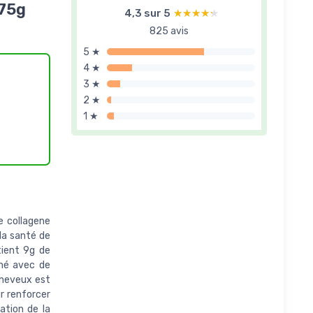
275g
4,3 sur 5
★★★★★
★★★★★
825 avis
5 ★
4 ★
3 ★
2 ★
1 ★
e collagene
la santé de
tient 9g de
iné avec de
cheveux est
ur renforcer
ation de la