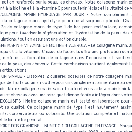
 action renforcée sur la peau, les cheveux. Notre collagene marin 
 à la biotine et à la vitamine C pour soutenir l'éclat et la vitalité de 
COLLAGENE MARIN HYDROLYSE PAR JOUR - Notre complement al
t du collagene marin hydrolysé pour une absorption optimale. Cha
9g de collagene marin de type 1 de bas poids moléculaire, combin
ique pour favoriser la régénération et l'hydratation de la peau, des
culations, tout en assurant une action durable.
E MARIN + VITAMINE C+ BIOTINE + ACEROLA - Le collagene marin, alli
ique et à la vitamine C issue de l’acérola, offre une protection cont
, renforce la formation de collagène dans l’organisme et soutien
e de la peau, des cheveux. Cette combinaison soutient également l
 articulations.
ION SIMPLE - Dissolvez 2 cuillères doseuses de notre collagene ma
u jus de fruits ou un smoothie pour un complement alimentaire au dél
de. Notre collagene marin sain et naturel vous aide à maintenir l
au et cheveux avec une prise quotidienne facile à intégrer dans votre
EXCLUSIFS | Notre collagene marin est testé en laboratoire pour 
et sa qualité. Ce collagene marin de type 1 est hautement assimi
nts, conservateurs ou colorants. Une solution complète et nature
t le bien-être général.
OIRE DES GRANIONS - NUMERO 1 DU COLLAGENE EN FRANCE | Marque