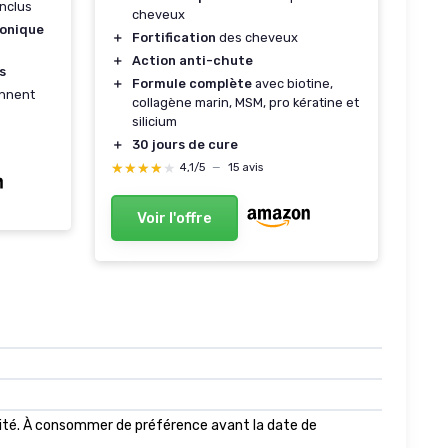
nclus
cheveux
ronique
＋
Fortification
des cheveux
＋
Action anti-chute
s
＋
Formule complète
avec biotine,
nnent
collagène marin, MSM, pro kératine et
silicium
＋
30 jours de cure
★★★★★
★★★★★
4,1/5
—
15 avis
Voir l'offre
dité. À consommer de préférence avant la date de