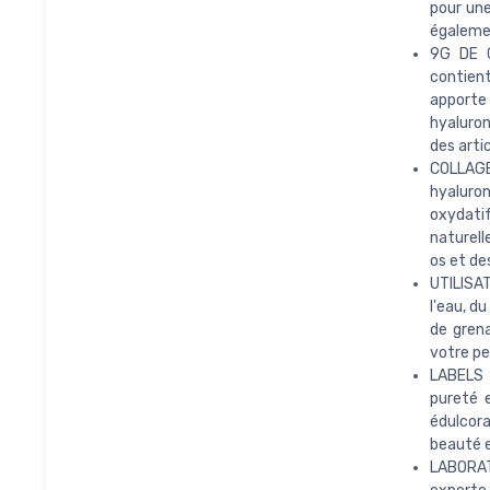
pour une
également
9G DE 
contien
apporte 
hyaluron
des arti
COLLAGEN
hyaluron
oxydatif
naturell
os et des
UTILISAT
l'eau, d
de grena
votre pe
LABELS 
pureté 
édulcora
beauté e
LABORAT