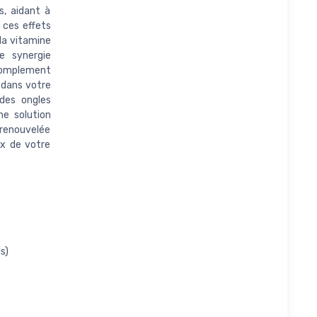
s, aidant à
 ces effets
 la vitamine
e synergie
 complement
 dans votre
 des ongles
ne solution
é renouvelée
ux de votre
s)