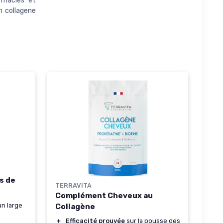
rmacies et
 collagene
s de
TERRAVITA
Complément Cheveux au
n large
Collagène
＋
Efficacité prouvée
sur la pousse des