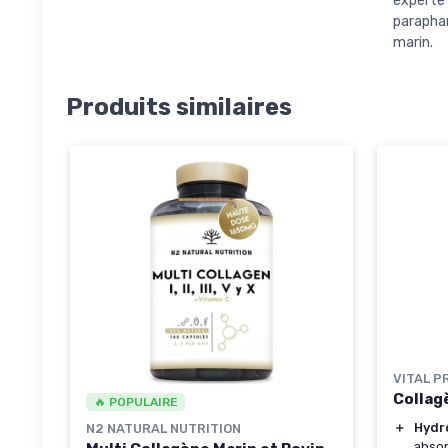
experte
parapha
marin.
Produits similaires
VITAL P
Collag
🔥 POPULAIRE
＋
Hydr
N2 NATURAL NUTRITION
absor