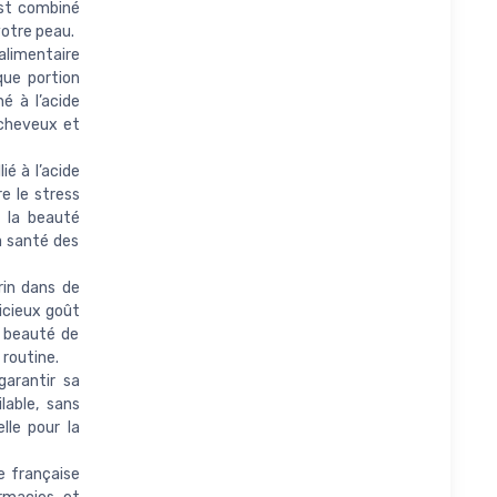
est combiné
votre peau.
imentaire
que portion
é à l’acide
 cheveux et
é à l’acide
re le stress
t la beauté
a santé des
rin dans de
icieux goût
a beauté de
 routine.
garantir sa
lable, sans
lle pour la
 française