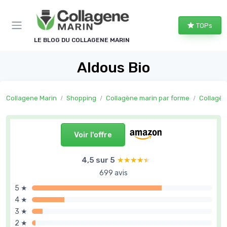
Panneau de gestion des cookies
TOPs
LE BLOG DU COLLAGENE MARIN
Aldous Bio
Collagene Marin
Shopping
Collagène marin par forme
Collagèn
Voir l'offre
4,5 sur 5
★★★★★
★★★★★
699 avis
5 ★
4 ★
3 ★
2 ★