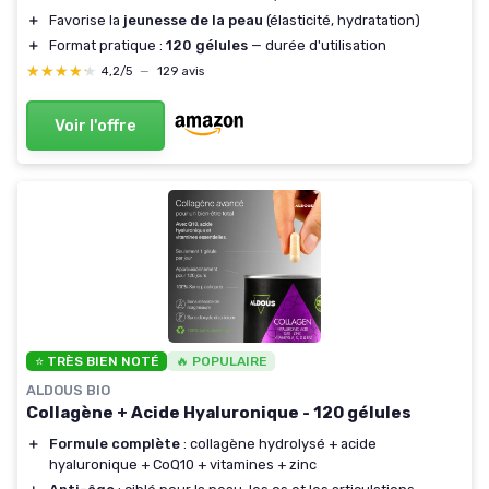
＋
Favorise la
jeunesse de la peau
(élasticité, hydratation)
＋
Format pratique :
120 gélules
— durée d'utilisation
★★★★★
★★★★★
4,2/5
—
129 avis
Voir l'offre
⭐ TRÈS BIEN NOTÉ
🔥 POPULAIRE
ALDOUS BIO
Collagène + Acide Hyaluronique - 120 gélules
＋
Formule complète
: collagène hydrolysé + acide
hyaluronique + CoQ10 + vitamines + zinc