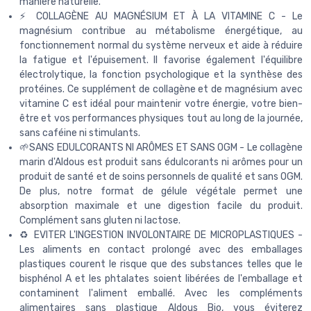
manière naturelle.
⚡ COLLAGÈNE AU MAGNÉSIUM ET À LA VITAMINE C - Le
magnésium contribue au métabolisme énergétique, au
fonctionnement normal du système nerveux et aide à réduire
la fatigue et l'épuisement. Il favorise également l'équilibre
électrolytique, la fonction psychologique et la synthèse des
protéines. Ce supplément de collagène et de magnésium avec
vitamine C est idéal pour maintenir votre énergie, votre bien-
être et vos performances physiques tout au long de la journée,
sans caféine ni stimulants.
🌱SANS EDULCORANTS NI ARÔMES ET SANS OGM - Le collagène
marin d'Aldous est produit sans édulcorants ni arômes pour un
produit de santé et de soins personnels de qualité et sans OGM.
De plus, notre format de gélule végétale permet une
absorption maximale et une digestion facile du produit.
Complément sans gluten ni lactose.
♻️ EVITER L'INGESTION INVOLONTAIRE DE MICROPLASTIQUES -
Les aliments en contact prolongé avec des emballages
plastiques courent le risque que des substances telles que le
bisphénol A et les phtalates soient libérées de l'emballage et
contaminent l'aliment emballé. Avec les compléments
alimentaires sans plastique Aldous Bio, vous éviterez