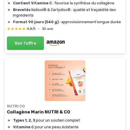
＋
Contient Vitamine C
: favorise la synthèse du collagène
＋
Brevetés
Naticol® & Cartydiss® : qualité et traçabilité des
ingrédients
＋
Format 90 jours (540 g)
: approvisionnement longue durée
★★★★★
★★★★★
4,8/5
—
30 avis
Voir l'offre
NUTRI CO
Collagène Marin NUTRI & CO
＋
Types 1, 2, 3
pour un soutien complet
＋
Vitamine C
pour une peau éclatante