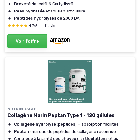
＋
Breveté
Naticol® & Cartydiss®
＋
Peau hydratée
et soutien articulaire
＋
Peptides hydrolysés
de 2000 DA
★★★★★
★★★★★
4,7/5
—
11 avis
Voir l'offre
NUTRIMUSCLE
Collagène Marin Peptan Type 1 - 120 gélules
＋
Collagène hydrolysé
(peptides) — absorption facilitée
＋
Peptan
: marque de peptides de collagène reconnue
＋
Contribue à la santé des
cheveux
,
articulations
et
os