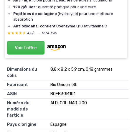
＋
Anti-âge
: ciblé pour la peau, les os et les articulations
＋
120 gélules
: quantité pratique pour une cure
＋
Peptides de collagène
(hydrolysé) pour une meilleure
absorption
＋
Antioxydant
: contient Coenzyme Q10 et vitamine C
★★★★★
★★★★★
4,5/5
—
5164 avis
Voir l'offre
Dimensions du
8,8 x 8,2 x 5,9 cm; 0,18 grammes
colis
Fabricant
Bio Unicorn SL
ASIN
B0FB3GM1R1
Numéro du
ALD-COL-MAR-200
modèle de
l'article
Pays d'origine
Espagne