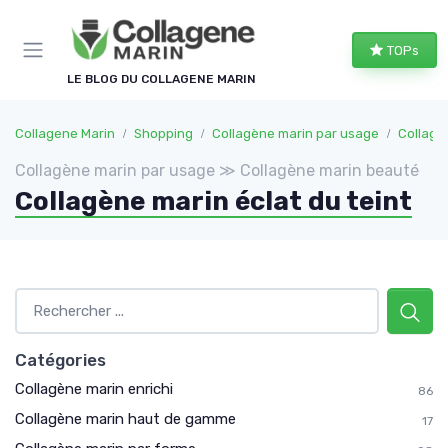
Panneau de gestion des cookies
TOPs
LE BLOG DU COLLAGENE MARIN
Collagene Marin
Shopping
Collagène marin par usage
Collagè
Collagène marin par usage ≫ Collagène marin beauté
Collagène marin éclat du teint
Catégories
Collagène marin enrichi
86
Collagène marin haut de gamme
17