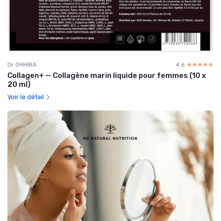
Dr OHHIRA
4.6
☆☆☆☆☆
★★★★★
Collagen+ — Collagène marin liquide pour femmes (10 x
20 ml)
Voir le détail