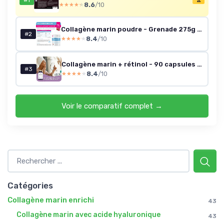
#1
8.6
/10
★★★★★
★★★★★
Collagène marin poudre - Grenade 275g x2 (54 portions)
#2
8.4
/10
★★★★★
★★★★★
Collagène marin + rétinol - 90 capsules végétales
#3
8.4
/10
★★★★★
★★★★★
Voir le comparatif complet →
Catégories
Collagène marin enrichi
43
Collagène marin avec acide hyaluronique
43