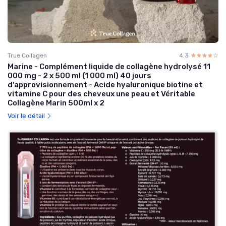
True Collagen
4.3
☆☆☆☆☆
★★★★★
Marine - Complément liquide de collagène hydrolysé 11
000 mg - 2 x 500 ml (1 000 ml) 40 jours
d'approvisionnement - Acide hyaluronique biotine et
vitamine C pour des cheveux une peau et Véritable
Collagène Marin 500ml x 2
Voir le détail