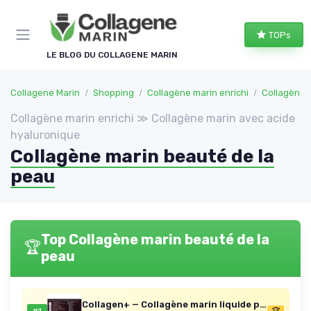
Panneau de gestion des cookies
TOPs
LE BLOG DU COLLAGENE MARIN
Collagene Marin
Shopping
Collagène marin enrichi
Collagène 
Collagène marin enrichi ≫ Collagène marin avec acide
hyaluronique
Collagène marin beauté de la
peau
Top Collagène marin beauté de la
🏆
peau
Collagen+ — Collagène marin liquide pour femmes (10 x 20 ml)
🏆