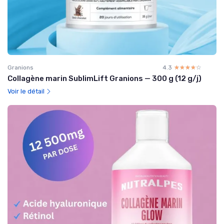
Granions
4.3
☆☆☆☆☆
★★★★★
Collagène marin SublimLift Granions — 300 g (12 g/j)
Voir le détail