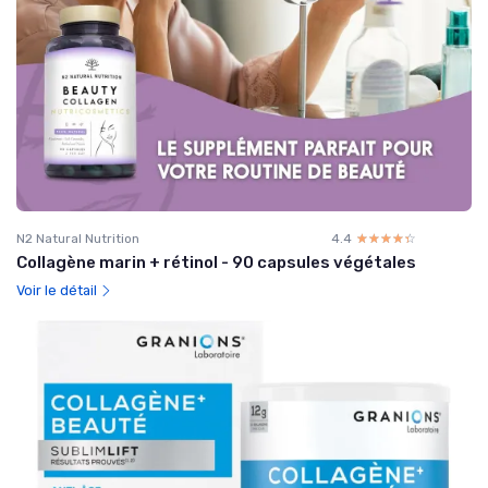
N2 Natural Nutrition
4.4
☆☆☆☆☆
★★★★★
Collagène marin + rétinol - 90 capsules végétales
Voir le détail