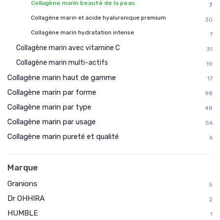
Collagène marin beauté de la peau
7
Collagène marin et acide hyaluronique premium
30
Collagène marin hydratation intense
7
Collagène marin avec vitamine C
31
Collagène marin multi-actifs
19
Collagène marin haut de gamme
17
Collagène marin par forme
98
Collagène marin par type
48
Collagène marin par usage
56
Collagène marin pureté et qualité
6
Marque
Granions
5
Dr OHHIRA
2
HUMBLE
1