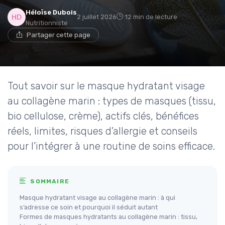
Héloïse Dubois
2 juillet 2026
12 min de lecture
Nutritionniste
Partager cette page
Tout savoir sur le masque hydratant visage
au collagène marin : types de masques (tissu,
bio cellulose, crème), actifs clés, bénéfices
réels, limites, risques d’allergie et conseils
pour l’intégrer à une routine de soins efficace.
SOMMAIRE
Masque hydratant visage au collagène marin : à qui
s’adresse ce soin et pourquoi il séduit autant
Formes de masques hydratants au collagène marin : tissu,