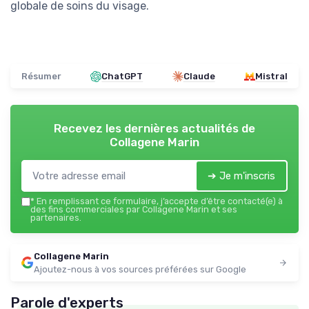
globale de soins du visage.
Résumer
ChatGPT
Claude
Mistral
Recevez les dernières actualités de
Collagene Marin
➔ Je m'inscris
*
En remplissant ce formulaire, j’accepte d’être contacté(e) à
des fins commerciales par Collagene Marin et ses
partenaires.
Collagene Marin
Ajoutez-nous à vos sources préférées sur Google
Parole d'experts