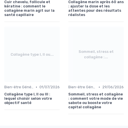
Cuir chevelu, follicule et
Collagène marin après 60 ans
kératine : comment le
: ajuster la dose et les
collagène marin agit sur la
attentes pour des résultats
santé capillaire
réalistes
Sommeil, stress et
Collagène type I, II ou...
collagène :...
•
•
Bien-être Général
01/07/2026
Bien-être Général
29/06/2026
Collagène type I, II ou III :
Sommeil, stress et collagène
lequel choisir selon votre
: comment votre mode de vie
objectif santé
sabote ou booste votre
capital collagène