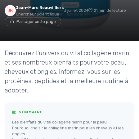
Jean-Marc Beauvilliers
3 juillet 2024
21 min de lecture
Chercheur scientifique
Partager cette page
Découvrez l'univers du vital collagène marin
et ses nombreux bienfaits pour votre peau,
cheveux et ongles. Informez-vous sur les
protéines, peptides et la meilleure routine à
adopter.
SOMMAIRE
Les bienfaits du vital collagène marin pour la peau
Pourquoi choisir le collagène marin pour les cheveux et les
ongles