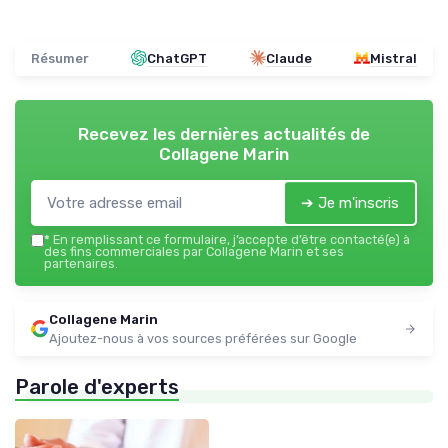
Résumer
ChatGPT
Claude
Mistral
Recevez les dernières actualités de
Collagene Marin
➔ Je m'inscris
*
En remplissant ce formulaire, j’accepte d’être contacté(e) à
des fins commerciales par Collagene Marin et ses
partenaires.
Collagene Marin
Ajoutez-nous à vos sources préférées sur Google
Parole d'experts