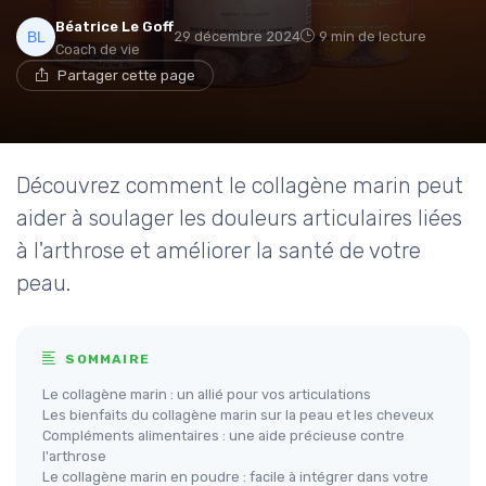
Béatrice Le Goff
29 décembre 2024
9 min de lecture
Coach de vie
Partager cette page
Découvrez comment le collagène marin peut
aider à soulager les douleurs articulaires liées
à l'arthrose et améliorer la santé de votre
peau.
SOMMAIRE
Le collagène marin : un allié pour vos articulations
Les bienfaits du collagène marin sur la peau et les cheveux
Compléments alimentaires : une aide précieuse contre
l'arthrose
Le collagène marin en poudre : facile à intégrer dans votre