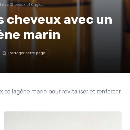
 des Cheveux et Ongles
s cheveux avec un
ène marin
Partager cette page
collagène marin pour revitaliser et renforcer