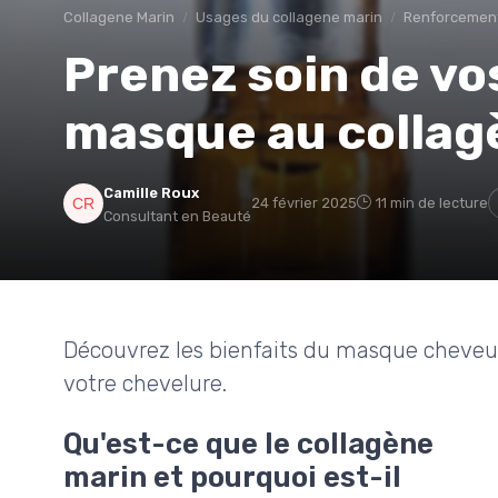
Collagene Marin
Usages du collagene marin
Renforcement
Prenez soin de vo
masque au collag
Camille Roux
24 février 2025
11 min de lecture
Consultant en Beauté
Découvrez les bienfaits du masque cheveux 
votre chevelure.
Qu'est-ce que le collagène
marin et pourquoi est-il