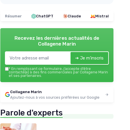
Résumer
ChatGPT
Claude
Mistral
Recevez les dernières actualités de
Collagene Marin
➔ Je m'inscris
*
En remplissant ce formulaire, j’accepte d’être
contacté(e) à des fins commerciales par Collagene Marin
et ses partenaires.
Collagene Marin
Ajoutez-nous à vos sources préférées sur Google
Parole d'experts