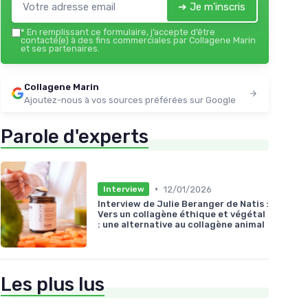
➔ Je m'inscris
*
En remplissant ce formulaire, j’accepte d’être
contacté(e) à des fins commerciales par Collagene Marin
et ses partenaires.
Collagene Marin
Ajoutez-nous à vos sources préférées sur Google
Parole d'experts
•
12/01/2026
Interview
Interview de Julie Beranger de Natis :
Vers un collagène éthique et végétal
: une alternative au collagène animal
Les plus lus