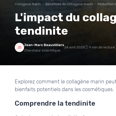
Collagene Marin
Bénéfices du collagene marin
Réduction d
L'impact du colla
tendinite
Jean-Marc Beauvilliers
24 avril 2025
9 min de lecture
Chercheur scientifique
Explorez comment le collagène marin peut i
bienfaits potentiels dans les cosmétiques.
Comprendre la tendinite