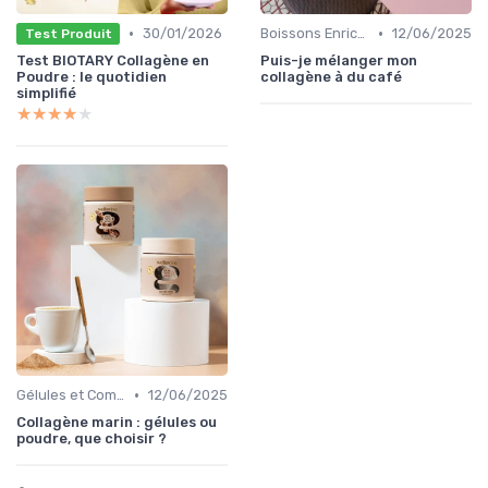
•
•
30/01/2026
Boissons Enrichies
12/06/2025
Test Produit
Test BIOTARY Collagène en
Puis-je mélanger mon
Poudre : le quotidien
collagène à du café
simplifié
★★★★★
★★★★★
•
Gélules et Comprimés
12/06/2025
Collagène marin : gélules ou
poudre, que choisir ?