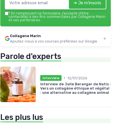
➔ Je m'inscris
*
En remplissant ce formulaire, j’accepte d’être
contacté(e) à des fins commerciales par Collagene Marin
et ses partenaires.
Collagene Marin
Ajoutez-nous à vos sources préférées sur Google
Parole d'experts
•
12/01/2026
Interview
Interview de Julie Beranger de Natis :
Vers un collagène éthique et végétal
: une alternative au collagène animal
Les plus lus