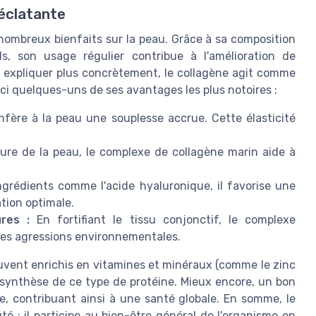
 éclatante
nombreux bienfaits sur la peau. Grâce à sa composition
ls, son usage régulier contribue à l'amélioration de
r expliquer plus concrètement, le collagène agit comme
ici quelques-uns de ses avantages les plus notoires :
fère à la peau une souplesse accrue. Cette élasticité
ure de la peau, le complexe de collagène marin aide à
rédients comme l'acide hyaluronique, il favorise une
tion optimale.
res :
En fortifiant le tissu conjonctif, le complexe
 les agressions environnementales.
uvent enrichis en vitamines et minéraux (comme le zinc
a synthèse de ce type de protéine. Mieux encore, un bon
re, contribuant ainsi à une santé globale. En somme, le
é ; il participe au bien-être général de l'organisme en