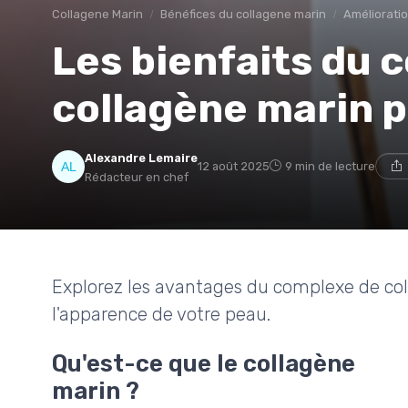
Collagene Marin
Bénéfices du collagene marin
Amélioratio
Les bienfaits du 
collagène marin p
Alexandre Lemaire
12 août 2025
9 min de lecture
Rédacteur en chef
Explorez les avantages du complexe de col
l'apparence de votre peau.
Qu'est-ce que le collagène
marin ?