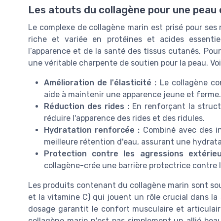
Les atouts du collagène pour une peau
Le complexe de collagène marin est prisé pour ses 
riche et variée en protéines et acides essentie
l’apparence et de la santé des tissus cutanés. Pou
une véritable charpente de soutien pour la peau. Vo
Amélioration de l'élasticité :
Le collagène con
aide à maintenir une apparence jeune et ferme.
Réduction des rides :
En renforçant la struct
réduire l'apparence des rides et des ridules.
Hydratation renforcée :
Combiné avec des ing
meilleure rétention d'eau, assurant une hydrata
Protection contre les agressions extérieu
collagène-crée une barrière protectrice contre
Les produits contenant du collagène marin sont so
et la vitamine C) qui jouent un rôle crucial dans l
dosage garantit le confort musculaire et articulai
collagène marin n'est pas simplement un allié beaut