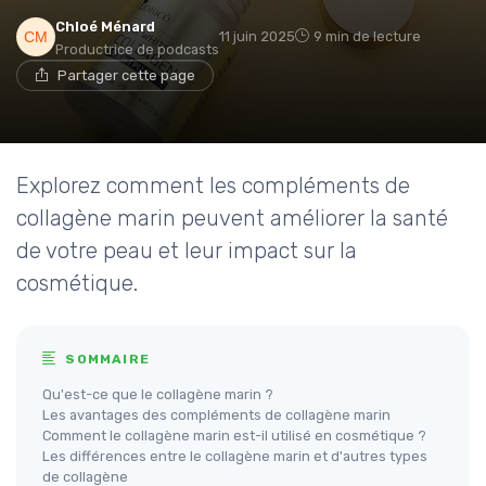
Chloé Ménard
11 juin 2025
9 min de lecture
Productrice de podcasts
Partager cette page
Explorez comment les compléments de
collagène marin peuvent améliorer la santé
de votre peau et leur impact sur la
cosmétique.
SOMMAIRE
Qu'est-ce que le collagène marin ?
Les avantages des compléments de collagène marin
Comment le collagène marin est-il utilisé en cosmétique ?
Les différences entre le collagène marin et d'autres types
de collagène